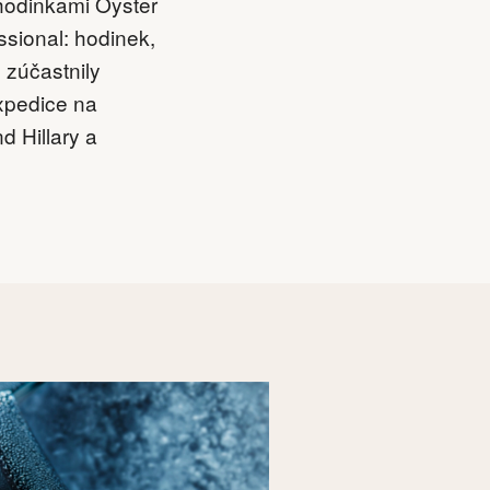
 hodinkami Oyster
ssional: hodinek,
 zúčastnily
expedice na
 Hillary a