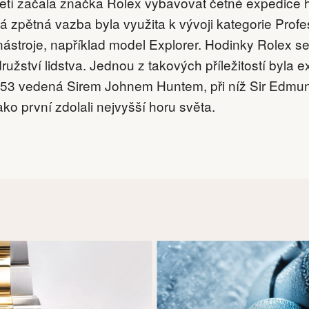
oletí začala značka Rolex vybavovat četné expedice
á zpětná vazba byla využita k vývoji kategorie Profe
 nástroje, například model Explorer. Hodinky Rolex se
ružství lidstva. Jednou z takových příležitostí byla 
953 vedená Sirem Johnem Huntem, při níž Sir Edmund
ko první zdolali nejvyšší horu světa.