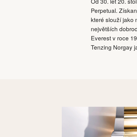
Od 30. let 20. st
Perpetual. Získan
které slouží jako
největších dobrod
Everest v roce 1
Tenzing Norgay ja