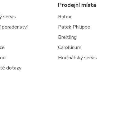
Prodejní místa
 servis
Rolex
ní poradenství
Patek Philippe
Breitling
jce
Carollinum
hod
Hodinářský servis
té dotazy