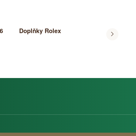
6
Doplňky Rolex
Příběh řad