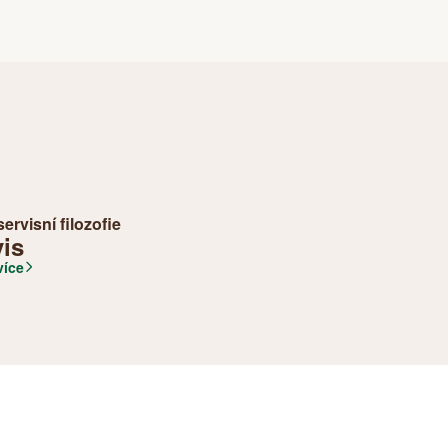
ervisní filozofie
vis
 více