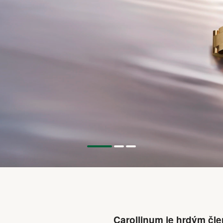
Carollinum je hrdým čl