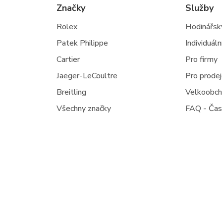
Značky
Služby
Rolex
Hodinářský
Patek Philippe
Individuál
Cartier
Pro firmy
Jaeger-LeCoultre
Pro prode
Breitling
Velkoobc
Všechny značky
FAQ - Čas