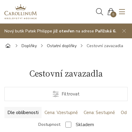
0
Nový butik Patek Philippe
již otevřen
na adrese
Pařížská 6.
Doplňky
Ostatní doplňky
Cestovní zavazadla
Cestovní zavazadla
Filtrovat
Dle oblíbenosti
Cena: Vzestupně
Cena: Sestupně
Od ne
Skladem
Dostupnost: