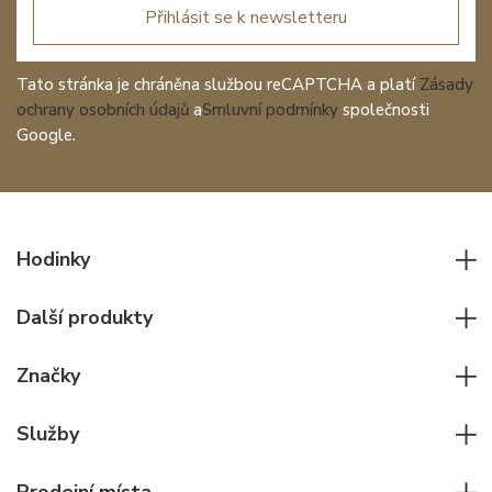
Přihlásit se k newsletteru
Tato stránka je chráněna službou reCAPTCHA a platí
Zásady
ochrany osobních údajů
a
Smluvní podmínky
společnosti
Google.
Hodinky
Všechny hodinky
Další produkty
Pánské hodinky
Psací potřeby
Dámské hodinky
Značky
Kožené zboží
Elegantní hodinky
Rolex
Ostatní doplňky
Služby
Pilotní hodinky
Patek Philippe
Hodinářský servis
Potápěčské hodinky
Cartier