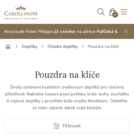
0
Nový butik Patek Philippe
již otevřen
na adrese
Pařížská 6.
Doplňky
Ostatní doplňky
Pouzdra na klíče
Pouzdra na klíče
Široký sortiment kvalitních značkových doplňků pro všechny
příležitosti. Nabízíme luxusní psací potřeby, brýle, kufry, sluchátka
či stylové doplňky z prvotřídní kůže značky Montblanc. Odměňte
se nebo vyberte dárek svým blízkým.
Filtrovat