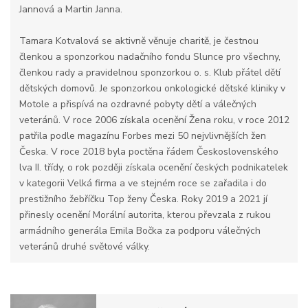
Jannová a Martin Janna.
Tamara Kotvalová se aktivně věnuje charitě, je čestnou
členkou a sponzorkou nadačního fondu Slunce pro všechny,
členkou rady a pravidelnou sponzorkou o. s. Klub přátel dětí
dětských domovů. Je sponzorkou onkologické dětské kliniky v
Motole a přispívá na ozdravné pobyty dětí a válečných
veteránů. V roce 2006 získala ocenění Žena roku, v roce 2012
patřila podle magazínu Forbes mezi 50 nejvlivnějších žen
Česka. V roce 2018 byla poctěna řádem Československého
lva II. třídy, o rok později získala ocenění českých podnikatelek
v kategorii Velká firma a ve stejném roce se zařadila i do
prestižního žebříčku Top ženy Česka. Roky 2019 a 2021 jí
přinesly ocenění Morální autorita, kterou převzala z rukou
armádního generála Emila Bočka za podporu válečných
veteránů druhé světové války.