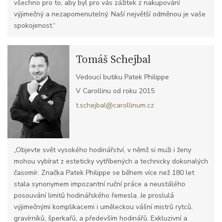
všechno pro to, aby byl pro vás zážitek z nakupování
výjimečný a nezapomenutelný. Naší největší odměnou je vaše
spokojenost.“
Tomáš Schejbal
Vedoucí butiku Patek Philippe
V Carollinu od roku 2015
t.schejbal@carollinum.cz
„Objevte svět vysokého hodinářství, v němž si muži i ženy
mohou vybírat z esteticky vytříbených a technicky dokonalých
časomír. Značka Patek Philippe se během více než 180 let
stala synonymem impozantní ruční práce a neustálého
posouvání limitů hodinářského řemesla. Je proslulá
výjimečnými komplikacemi i uměleckou vášní mistrů rytců,
gravírníků, šperkařů, a především hodinářů. Exkluzivní a