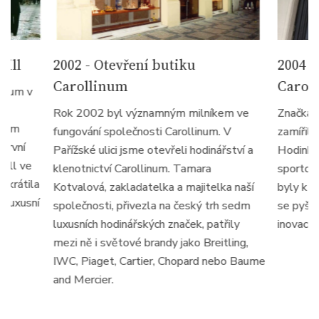
hill
2002
- Otevření butiku
2004
-
Carollinum
Caroll
linum v
u
Rok 2002 byl významným milníkem ve
Značka R
okem
fungování společnosti Carollinum. V
zamířila
první
Pařížské ulici jsme otevřeli hodinářství a
Hodinky
hill ve
klenotnictví Carollinum. Tamara
sportov
zkrátila
Kotvalová, zakladatelka a majitelka naší
byly k d
 luxusní
společnosti, přivezla na český trh sedm
se pyšní
.
luxusních hodinářských značek, patřily
inovacem
mezi ně i světové brandy jako Breitling,
IWC, Piaget, Cartier, Chopard nebo Baume
and Mercier.