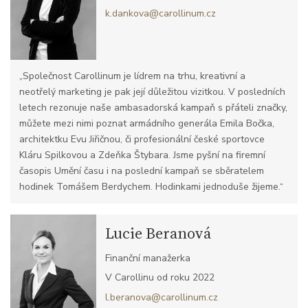
k.dankova@carollinum.cz
„Společnost Carollinum je lídrem na trhu, kreativní a
neotřelý marketing je pak její důležitou vizitkou. V posledních
letech rezonuje naše ambasadorská kampaň s přáteli značky,
můžete mezi nimi poznat armádního generála Emila Bočka,
architektku Evu Jiřičnou, či profesionální české sportovce
Kláru Spilkovou a Zdeňka Štybara. Jsme pyšní na firemní
časopis Umění času i na poslední kampaň se sběratelem
hodinek Tomášem Berdychem. Hodinkami jednoduše žijeme.“
Lucie Beranová
Finanční manažerka
V Carollinu od roku 2022
l.beranova@carollinum.cz