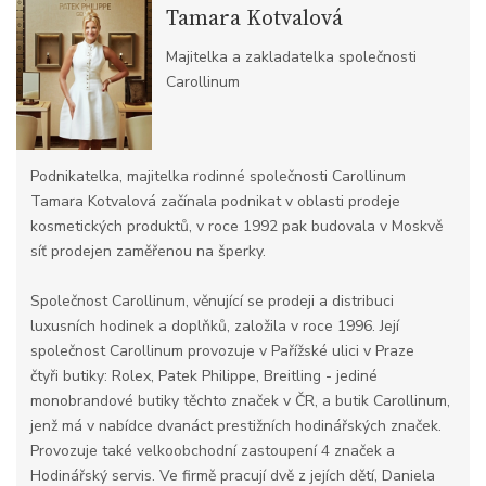
Tamara Kotvalová
Majitelka a zakladatelka společnosti
Carollinum
Podnikatelka, majitelka rodinné společnosti Carollinum
Tamara Kotvalová začínala podnikat v oblasti prodeje
kosmetických produktů, v roce 1992 pak budovala v Moskvě
síť prodejen zaměřenou na šperky.
Společnost Carollinum, věnující se prodeji a distribuci
luxusních hodinek a doplňků, založila v roce 1996. Její
společnost Carollinum provozuje v Pařížské ulici v Praze
čtyři butiky: Rolex, Patek Philippe, Breitling - jediné
monobrandové butiky těchto značek v ČR, a butik Carollinum,
jenž má v nabídce dvanáct prestižních hodinářských značek.
Provozuje také velkoobchodní zastoupení 4 značek a
Hodinářský servis. Ve firmě pracují dvě z jejích dětí, Daniela