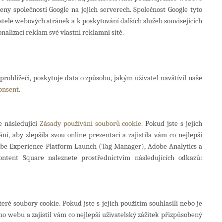
 společností Google na jejich serverech. Společnost Google tyto
ele webových stránek a k poskytování dalších služeb souvisejících
alizaci reklam své vlastní reklamní sítě.
prohlížeči, poskytuje data o způsobu, jakým uživatel navštívil naše
consent
.
e následující
Zásady používání souborů cookie
. Pokud jste s jejich
 aby zlepšila svou online prezentaci a zajistila vám co nejlepší
Adobe Experience Platform Launch (Tag Manager), Adobe Analytics a
tent Square naleznete prostřednictvím následujících odkazů:
 soubory cookie. Pokud jste s jejich použitím souhlasili nebo je
o webu a zajistil vám co nejlepší uživatelský zážitek přizpůsobený