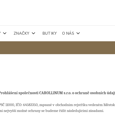
Y
ZNAČKY
BUTIKY
O NÁS
Prohlášení společnosti
CAROLLINUM s.r.o.
o ochraně osobních údaj
 PSČ 11000
, IČO:
64583350
, zapsané v obchodním rejstříku vedeném Městsk
ení nejvyšší možné ochrany se budeme řídit následujícími zásadami.