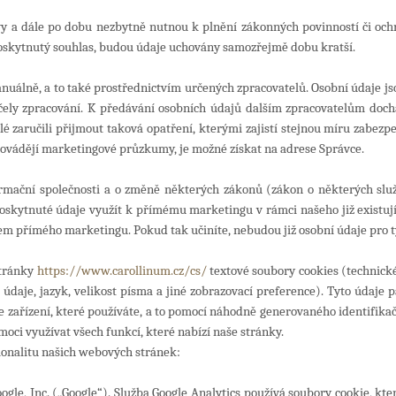
 a dále po dobu nezbytně nutnou k plnění zákonných povinností či och
poskytnutý souhlas, budou údaje uchovány samozřejmě dobu kratší.
manuálně, a to také prostřednictvím určených zpracovatelů. Osobní údaj
čely zpracování.
K předávání osobních údajů dalším zpracovatelům dochá
lé zaručili přijmout taková opatření, kterými zajistí stejnou míru zabezp
provádějí marketingové průzkumy,
je možné získat na adrese Správce.
ormační společnosti a o změně některých zákonů (zákon o některých služ
kytnuté údaje využít k přímému marketingu v rámci našeho již existujíc
em přímého marketingu. Pokud tak učiníte, nebudou již osobní údaje pro t
stránky
https://www.carollinum.cz/cs/
textové soubory cookies (technické
cí údaje, jazyk, velikost písma a jiné zobrazovací preference). Tyto údaj
uze zařízení, které používáte, a to pomocí náhodně generovaného identifik
oci využívat všech funkcí, které nabízí naše stránky.
ionalitu našich webových stránek:
ogle, Inc. („Google“). Služba Google Analytics používá soubory cookie, kt