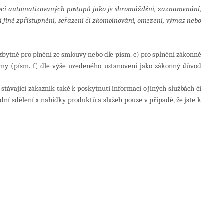
omoci automatizovaných postupů jako je shromáždění, zaznamenání,
li jiné zpřístupnění, seřazení či zkombinování, omezení, výmaz nebo
zbytné pro plnění ze smlouvy nebo dle písm. c) pro splnění zákonné
jmy (písm. f) dle výše uvedeného ustanovení jako zákonný důvod
 stávající zákazník také k poskytnutí informací o jiných službách či
í sdělení a nabídky produktů a služeb pouze v případě, že jste k