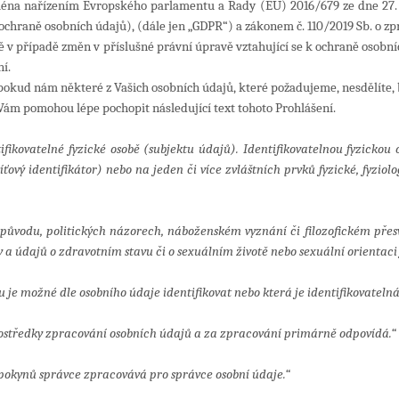
jména nařízením Evropského parlamentu a Rady (EU) 2016/679 ze dne 27. 
chraně osobních údajů), (dále jen „GDPR“) a zákonem č. 110/2019 Sb. o zp
ště v případě změn v příslušné právní úpravě vztahující se k ochraně osob
í.
pokud nám některé z Vašich osobních údajů, které požadujeme, nesdělíte
Vám pomohou lépe pochopit následující text tohoto Prohlášení.
kovatelné fyzické osobě (subjektu údajů). Identifikovatelnou fyzickou o
ťový identifikátor) nebo na jeden či více zvláštních prvků fyzické, fyzio
m původu, politických názorech, náboženském vyznání či filozofickém přes
a údajů o zdravotním stavu či o sexuálním životě nebo sexuální orientaci 
ou je možné dle osobního údaje identifikovat nebo která je identifikovatelná
rostředky zpracování osobních údajů a za zpracování primárně odpovídá.“
pokynů správce zpracovává pro správce osobní údaje.“