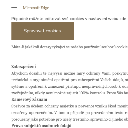
Microsoft Edge
Případně můžete editovat své cookies v nastavení webu zde:
Spravovat cookies
Máte-li jakékoli dotazy týkající se našeho používání souborů cookie
Zabezpečení
Abychom dosáhli té nejvyšší možné míry ochrany Vámi poskytnutýc
technická a organizační opatření pro zabezpečení Vašich údajů, st
sytému a opatření k zamezení přístupu neoprávněných osob k údaj
zveřejněním, nikdy není možné zajistit 100% kontrolu. Proto Vás b
Kamerový záznam
Správce za účelem ochrany majetku a prevence vzniku škod monit
označeny upozorněním. V tomto případě po provedeném testu rov
posouzeny jako potřebné pro účely trestního, správního či jiného 
Práva subjektů osobních údajů