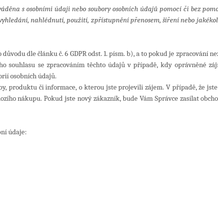
rováděna s osobními údaji nebo soubory osobních údajů pomocí či bez p
yhledání, nahlédnutí, použití, zpřístupnění přenosem, šíření nebo jakéko
vodu dle článku č. 6 GDPR odst. 1. písm. b), a to pokud je zpracování ne
tého souhlasu se zpracováním těchto údajů v případě, kdy oprávněné zá
orií osobních údajů.
y, produktu či informace, o kterou jste projevili zájem. V případě, že jste
ho nákupu. Pokud jste nový zákazník, bude Vám Správce zasílat obchodn
ní údaje: