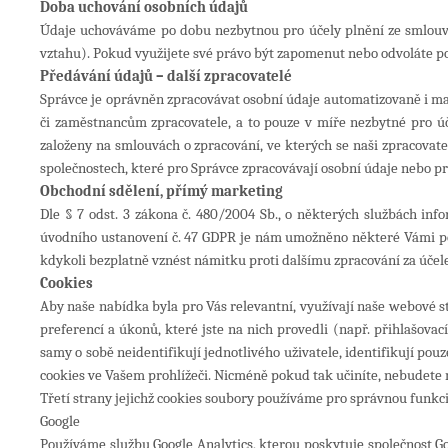
Doba uchování osobních údajů
Údaje uchováváme po dobu nezbytnou pro účely plnění ze smlouvy
vztahu
). Pokud využijete své právo být zapomenut nebo odvoláte 
Předávání údajů – další zpracovatelé
Správce je oprávněn zpracovávat osobní údaje automatizovaně i 
či zaměstnancům zpracovatele, a to pouze v míře nezbytné pro ú
založeny na smlouvách o zpracování, ve kterých se naši zpracovate
společnostech, které pro Správce zpracovávají osobní údaje nebo 
Obchodní sdělení, přímý marketing
Dle § 7 odst. 3 zákona č. 480/2004 Sb., o některých službách inf
úvodního ustanovení č. 47 GDPR je nám umožněno některé Vámi pos
kdykoli bezplatně vznést námitku proti dalšímu zpracování za účel
Cookies
Aby naše nabídka byla pro Vás relevantní, využívají naše webové 
preferencí a úkonů, které jste na nich provedli (např. přihlašova
samy o sobě neidentifikují jednotlivého uživatele, identifikují po
cookies ve Vašem prohlížeči. Nicméně pokud tak učiníte, nebudete m
Třetí strany jejichž cookies soubory používáme pro správnou funkc
Google
Používáme službu Google Analytics, kterou poskytuje společnost Go