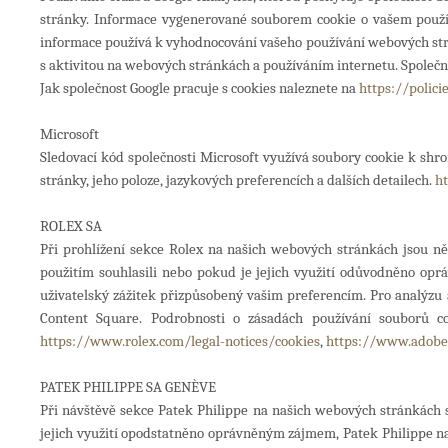
stránky. Informace vygenerované souborem cookie o vašem použív
informace používá k vyhodnocování vašeho používání webových strá
s aktivitou na webových stránkách a používáním internetu. Společno
Jak společnost Google pracuje s cookies naleznete na
https://polici
Microsoft
Sledovací kód společnosti Microsoft využívá soubory cookie k shrom
stránky, jeho poloze, jazykových preferencích a dalších detailech.
ht
ROLEX SA
Při prohlížení sekce Rolex na našich webových stránkách jsou n
použitím souhlasili nebo pokud je jejich využití odůvodněno opr
uživatelský zážitek přizpůsobený vašim preferencím. Pro analýzu 
Content Square. Podrobnosti o zásadách používání souborů c
https://www.rolex.com/legal-notices/cookies
,
https://www.adobe.
PATEK PHILIPPE SA GENÈVE
Při návštěvě sekce Patek Philippe na našich webových stránkách 
jejich využití opodstatněno oprávněným zájmem, Patek Philippe nas