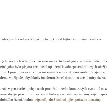
 nebo jiných sledovacích technologií, kontaktujte nás prosím na adrese
h osobních údajů, využíváme určité technologie a administrativní, tec
ejně jako byla přijata technická opatření k zabezpečení datových úložišť
ům. I přesto, že se snažíme maximálně ochránit Vaše osobní údaje před
udeme v případě jakýchkoliv incidentů, které dosáhnou určité míry rizika,
oruje v prostorách pohyb osob prostřednictvím kamerových systémů se zá
nováhy je právním důvodem tohoto zpracování oprávněný zájem správc
obdobného řízení, budou
nejpozději do 3 dnů od jejich pořízení smazány.