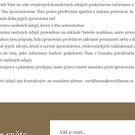
 rádi Vám na níže uvedených kontaktních údajích poskytneme informace o 
o Vás
zpracováváme
. Toto právo především spočívá v získání potvrzení, ž
aná doba jejich zpracování atd.
pravu osobních údajů, které o Vás uchováváme.
ování osobních údajů prováděno na základě Vašeho souhlasu, máte právo 
mkou jsou případy, kdy zpracování probíhá ze zákonné povinnosti nebo z
ě jejich zdrojů, účelů a metod zpracovávání, elektronických rozhodování a
sti na tom, jaké informace budete požadovat, Vám v rozsahu povolen
st osobních údajů.
 rozporu s
platnými předpisy
, máte právo vznést námitku proti zpracování 
ktů údajů nás kontaktujte
na emailové adrese:
carollinum@carollinum.cz.
e světa