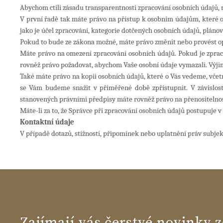
Abychom ctili zásadu transparentnosti zpracování osobních údajů,
V první řadě tak máte právo na přístup k osobním údajům, které 
jako je účel zpracování, kategorie dotčených osobních údajů, plánov
Pokud to bude ze zákona možné, máte právo změnit nebo provést o
Máte právo na omezení zpracování osobních údajů.
Pokud je zprac
rovněž právo požadovat, abychom Vaše osobní údaje vymazali. Výji
Také máte právo na kopii osobních údajů, které o Vás vedeme, včetn
se Vám budeme snažit v přiměřené době zpřístupnit. V závislo
stanovených právními předpisy máte rovněž právo
na přenositelno
Máte-li za to, že Správce při zpracování osobních údajů postupuje v
Kontaktní údaje
V případě dotazů, stížností, připomínek nebo uplatnění práv subje
Zajímají vás čerstvé novinky z