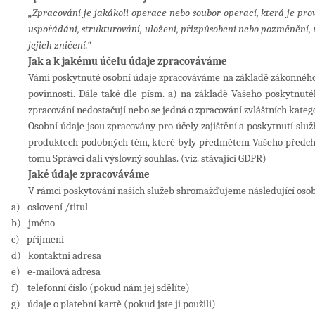
„Zpracování je jakákoli operace nebo soubor operací, která je p
uspořádání, strukturování, uložení, přizpůsobení nebo pozměnění, v
jejich zničení.“
Jak a k jakému účelu údaje zpracováváme
Vámi poskytnuté osobní údaje zpracováváme na základě zákonného dů
povinnosti. Dále také dle písm. a) na základě Vašeho poskytnu
zpracování nedostačují nebo se jedná o zpracování zvláštních kateg
Osobní údaje jsou zpracovány pro účely zajištění a poskytnutí služb
produktech podobných těm, které byly předmětem Vašeho předchozí
tomu Správci dali výslovný souhlas. (viz. stávající GDPR)
Jaké údaje zpracováváme
V rámci poskytování našich služeb shromažďujeme následující osob
a)
oslovení /titul
b)
jméno
c)
příjmení
d)
kontaktní adresa
e)
e-mailová adresa
f)
telefonní číslo (pokud nám jej sdělíte)
g)
údaje o platební kartě (pokud jste ji použili)