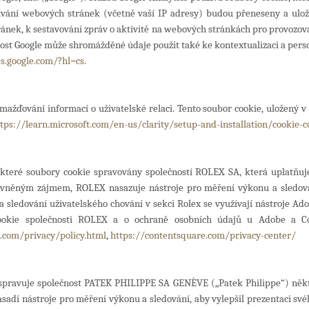
ání webových stránek (včetně vaší IP adresy) budou přeneseny a uloženy
nek, k sestavování zpráv o aktivitě na webových stránkách pro provozovat
st Google může shromážděné údaje použít také ke kontextualizaci a person
es.google.com/?hl=cs
.
ažďování informací o uživatelské relaci. Tento soubor cookie, uložený v 
tps://learn.microsoft.com/en-us/clarity/setup-and-installation/cookie-
ěkteré soubory cookie spravovány společností ROLEX SA, která uplatňuj
ávněným zájmem, ROLEX nasazuje nástroje pro měření výkonu a sledování,
a sledování uživatelského chování v sekci Rolex se využívají nástroje 
ookie společnosti ROLEX a o ochraně osobních údajů u Adobe a Con
com/privacy/policy.html
,
https://contentsquare.com/privacy-center/
spravuje společnost PATEK PHILIPPE SA GENÈVE („Patek Philippe“) některé
adí nástroje pro měření výkonu a sledování, aby vylepšil prezentaci svéh