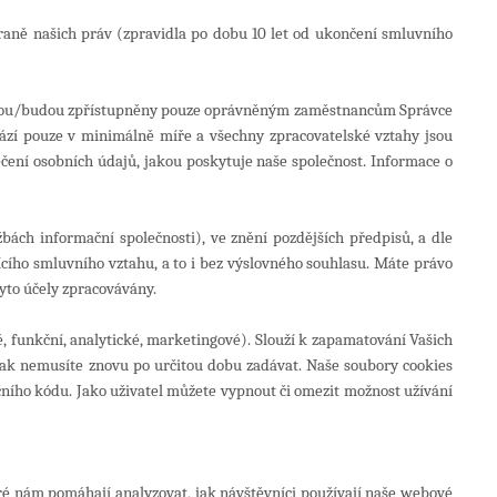
raně našich práv (
zpravidla po dobu 10 let od ukončení smluvního
e jsou/budou zpřístupněny pouze oprávněným zaměstnancům Správce
zí pouze v minimálně míře a všechny zpracovatelské vztahy jsou
ečení osobních údajů, jakou poskytuje naše společnost.
Informace o
bách informační společnosti), ve znění pozdějších předpisů, a dle
ího smluvního vztahu, a to i bez výslovného souhlasu.
Máte právo
yto účely zpracovávány.
, funkční, analytické, marketingové). Slouží k zapamatování Vašich
e pak nemusíte znovu po určitou dobu zadávat. Naše soubory cookies
ačního kódu. Jako uživatel můžete vypnout či omezit možnost užívání
eré nám pomáhají analyzovat, jak návštěvníci používají naše webové