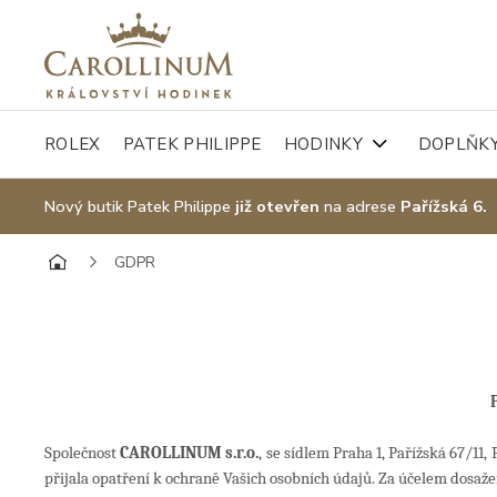
ROLEX
PATEK PHILIPPE
HODINKY
DOPLŇK
Nový butik Patek Philippe
již otevřen
na adrese
Pařížská 6.
GDPR
Společnost
CAROLLINUM s.r.o.
, se sídlem
Praha 1, Pařížská 67/11,
přijala opatření k ochraně Vašich osobních údajů. Za účelem dosaž