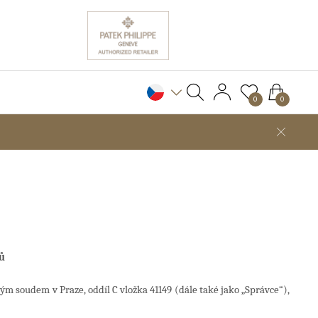
0
0
ů
ým soudem v Praze, oddíl C vložka
41149
(dále také jako „Správce“),