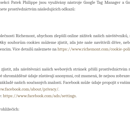
 sekci Patek Philippe jsou využívány nástroje Google Tag Manager a Go
znete prostřednictvím následujících odkazů:
lečnosti Richemont, abychom zlepšili online zážitek našich návštěvníků
íky souborům cookies můžeme zjistit, zda jste naše navštívili dříve, ne
encím. Více detailů naleznete na
https://www.richemont.com/cookie-poli
 zjistit, zda návštěvníci našich webových stránek přišli prostřednictv
ré shromážděné údaje zůstávají anonymní, což znamená, že nejsou zobraze
kladě našich současných znalostí. Facebook může údaje propojit s vaším 
ww.facebook.com/about/privacy/
.
e:
https://www.facebook.com/ads/settings
.
rohlížečích: