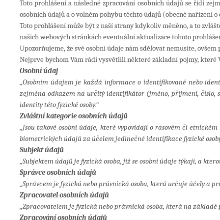
Toto prohlášení a následné zpracování osobních údajů se řídí ze
osobních údajů a o volném pohybu těchto údajů (obecné nařízení o o
Toto prohlášení může být z naší strany kdykoliv měněno, a to zvlá
našich webových stránkách eventuální aktualizace tohoto prohlášen
Upozorňujeme, že své osobní údaje nám sdělovat nemusíte, ovšem 
Nejprve bychom Vám rádi vysvětlili některé základní pojmy, které 
Osobní údaj
„Osobním údajem je každá informace o identifikované nebo identifi
zejména odkazem na určitý identifikátor (jméno, příjmení, číslo, sí
identity této fyzické osoby.“
Zvláštní kategorie osobních údajů
„Jsou takové osobní údaje, které vypovídají o rasovém či etnické
biometrických údajů za účelem jedinečné identifikace fyzické osoby 
Subjekt údajů
„Subjektem údajů je fyzická osoba, jíž se osobní údaje týkají, a kter
Správce osobních údajů
„Správcem je fyzická nebo právnická osoba, která určuje účely a p
Zpracovatel osobních údajů
„Zpracovatelem je fyzická nebo právnická osoba, která na základě 
Zpracování osobních údajů