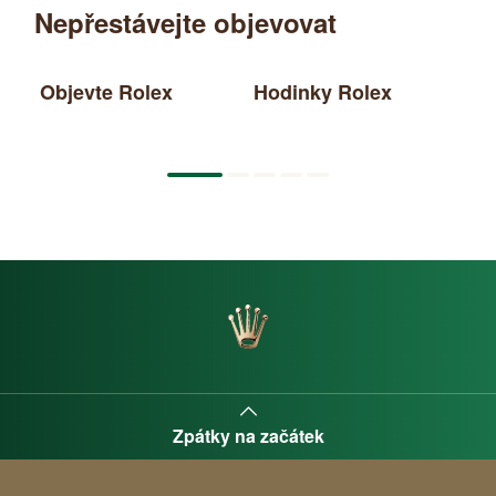
Nepřestávejte objevovat
Objevte Rolex
Hodinky Rolex
No
20
Zpátky na začátek