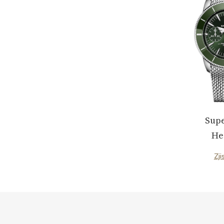
Sup
He
Zji