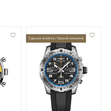
Capsule kolekce / časově omezená