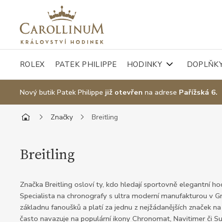
ROLEX
PATEK PHILIPPE
HODINKY
DOPLŇK
Nový butik Patek Philippe
již otevřen
na adrese
Pařížská 6.
Značky
Breitling
Breitling
Značka Breitling osloví ty, kdo hledají sportovně elegantní h
Specialista na chronografy s ultra moderní manufakturou v 
základnu fanoušků a platí za jednu z nejžádanějších značek na 
často navazuje na populární ikony Chronomat, Navitimer či Su