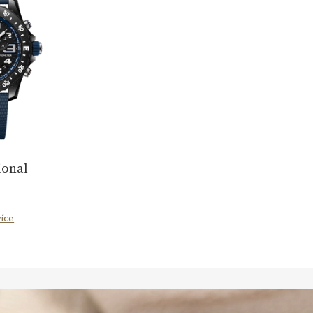
ional
více