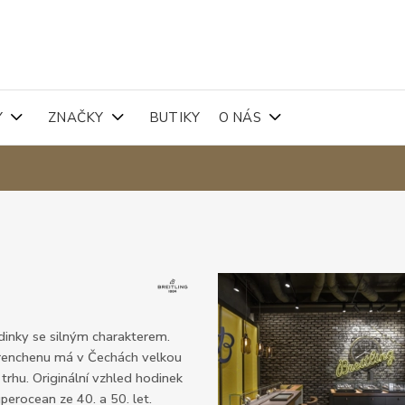
Y
ZNAČKY
BUTIKY
O NÁS
odinky se silným charakterem.
Grenchenu má v Čechách velkou
trhu. Originální vzhled hodinek
perocean ze 40. a 50. let.