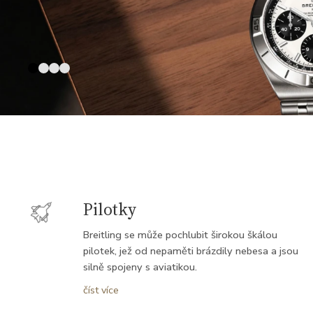
Pilotky
Breitling se může pochlubit širokou škálou
pilotek, jež od nepaměti brázdily nebesa a jsou
silně spojeny s aviatikou.
Brázdily nebesa již v počátcích moderního
číst více
letectví, byly oporou pilotům za druhé světové