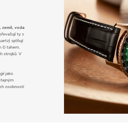
, země, voda
řevažují ty s
rtz) splňují
m či tahem,
h strojků. V
ií jako
 stejným
ých osobností