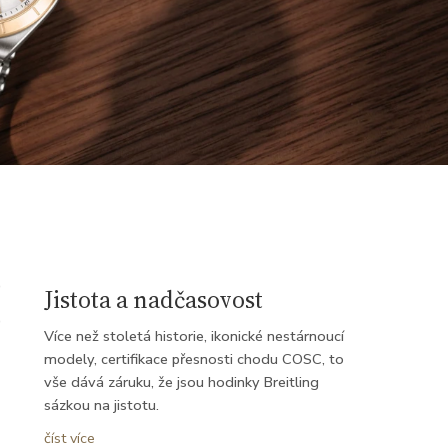
Jistota a nadčasovost
Více než stoletá historie, ikonické nestárnoucí
modely, certifikace přesnosti chodu COSC, to
vše dává záruku, že jsou hodinky Breitling
sázkou na jistotu.
Za více než 135 let se Breitling etabloval mezi
číst více