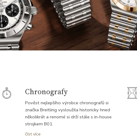
Chronografy
Pověst nejlepšího výrobce chronografů si
značka Breitling vysloužila historicky hned
několikrát a renomé si drží stále s in-house
strojkem B01.
Léon Breitling, zakladatel značky, byl
číst více