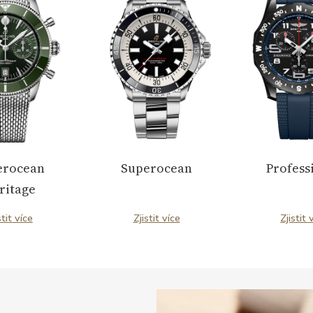
erocean
Superocean
Profess
ritage
stit více
Zjistit více
Zjistit 