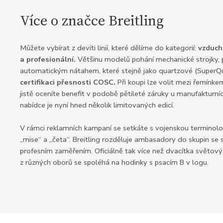
Více o značce Breitling
Můžete vybírat z devíti linií, které dělíme do kategorií:
vzduch
a profesionální.
Většinu modelů pohání mechanické strojky, p
automatickým nátahem, které stejně jako quartzové (SuperQua
certifikaci přesnosti COSC.
Při koupi lze volit mezi řemínke
jistě oceníte benefit v podobě pětileté záruky u manufakturníc
nabídce je nyní hned několik limitovaných edicí.
V rámci reklamních kampaní se setkáte s vojenskou terminolog
„mise“ a „četa“. Breitling rozděluje ambasadory do skupin se
profesním zaměřením. Oficiálně tak více než dvacítka světov
z různých oborů se spoléhá na hodinky s psacím B v logu.