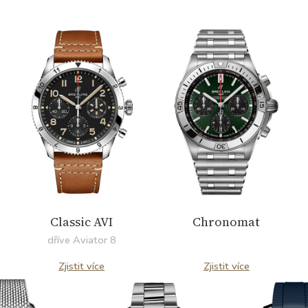
herečky Charlize Theron nebo australských
surfařek Stephanie Gilmore a Sally Fitzgibbons.
Hodinky Breitling nosí hvězdy, chcete být
jednou z nich?
Classic AVI
Chronomat
dříve Aviator 8
Zjistit více
Zjistit více