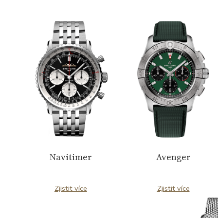
horkovzdušném balonu, hodinky Emergency
zachránily díky převratné technologii
lokalizace na tísňových frekvencích již stovky
lidských životů.
Navitimer
Avenger
Zjistit více
Zjistit více