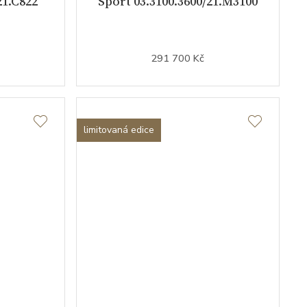
21.C822
Sport 03.3100.3600/21.M3100
291 700 Kč
limitovaná edice