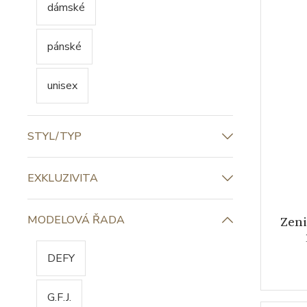
PRO KOHO
dámské
pánské
unisex
Zen
STYL/TYP