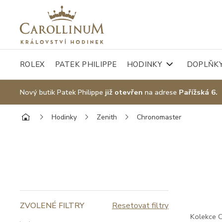
ROLEX
PATEK PHILIPPE
HODINKY
DOPLŇK
Nový butik Patek Philippe
již otevřen
na adrese
Pařížská 6.
Hodinky
Zenith
Chronomaster
Kolekce 