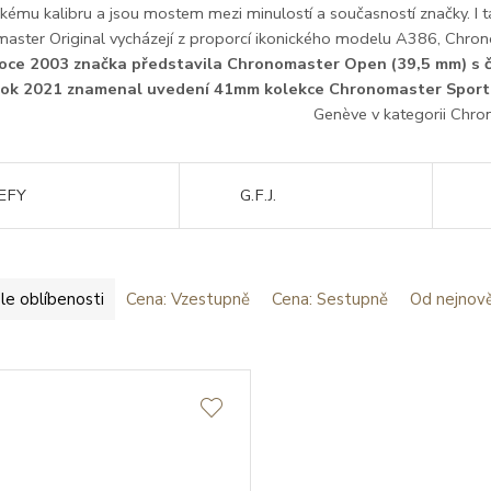
ckému kalibru a jsou mostem mezi minulostí a současností značky. I t
aster Original vycházejí z proporcí ikonického modelu A386, Chro
roce 2003 značka představila Chronomaster Open (39,5 mm) s 
ok 2021 znamenal uvedení 41mm kolekce Chronomaster Sport
Genève v kategorii Chro
EFY
G.F.J.
le oblíbenosti
Cena: Vzestupně
Cena: Sestupně
Od nejnově