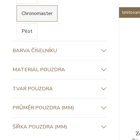
EXKLUZIVITA
limitova
MODELOVÁ ŘADA
DEFY
G.F.J.
Chronomaster
Pilot
BARVA ČÍSELNÍKU
MATERIÁL POUZDRA
Z