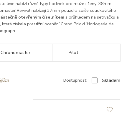
ato linie nabízí různé typy hodinek pro muže i ženy: 38mm
nomaster Revival nabízejí 37mm pouzdra spíše soudkovitého
částečně otevřeným číselníkem
s průhledem na setrvačku a
,
která získala prestižní ocenění Grand Prix d´Horlogerie de
nograph.
Chronomaster
Pilot
Skladem
Dostupnost:
jších