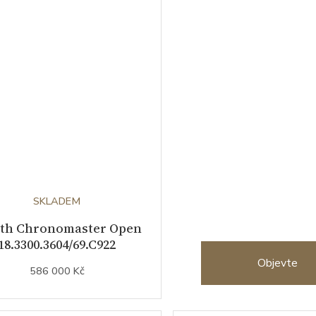
Nový
HydroConq
2026
SKLADEM
ith Chronomaster Open
18.3300.3604/69.C922
Objevte
586 000 Kč