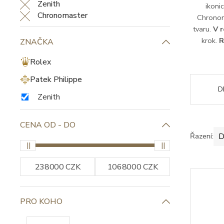
ikoni
Chronom
tvaru.
V 
krok.
R
ZVOLENÉ FILTRY
Resetovat filtry
D
Zenith
Chronomaster
Řazení:
D
ZNAČKA
Rolex
Patek Philippe
Zenith
CENA OD - DO