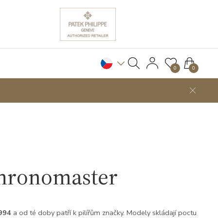
0
0
Chronomaster
1994
a od té doby patří k pilířům značky. Modely skládají poctu