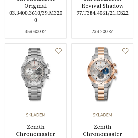
Original
Revival Shadow
03.3400.3610/39.M320
97.T384.4061/21.C822
Funkce
0
358 600 Kč
238 200 Kč
Datumovka
ANO
Sekundová ručka
ANO
Chronograf
ANO
Číselník
Barva číselníku
bílá
Indexy číselníku
indexy
SKLADEM
SKLADEM
Zenith
Zenith
Řemínek / Spona
Chronomaster
Chronomaster