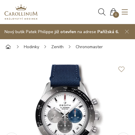
0
Nový butik Patek Philippe
již otevřen
na adrese
Pařížská 6.
Hodinky
Zenith
Chronomaster