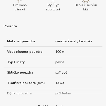
Pro koho
Styl/Typ
Barva číselníku
pánské
sportovní
bílá
Pouzdro
Materiál pouzdra
nerezová ocel / keramika
Vodotěsnost pouzdra
100 m
Typ lunety
pevná
Sklíčko pouzdra
safírové
Tloušťka pouzdra (mm)
13.60
Dýnko pouzdra
průhledné
Antireflexní sklíčko
ANO