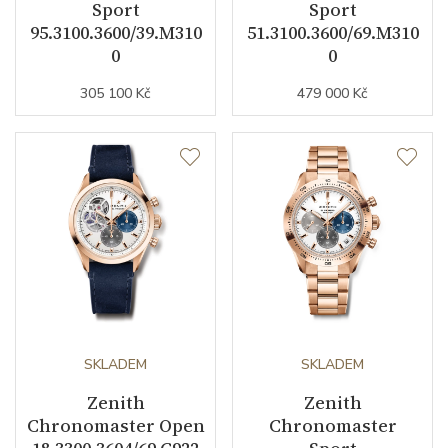
Sport
Sport
95.3100.3600/39.M310
51.3100.3600/69.M310
Materiál řemínku
kaučuk
0
0
Barva řemínku
modrá
305 100 Kč
479 000 Kč
Šířka řemínku (nožky/spona)
20/16
Doplňující údaje
Modelová řada
Chronomaster
SKLADEM
SKLADEM
Zenith
Zenith
Chronomaster Open
Chronomaster