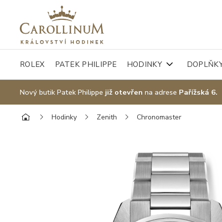
ROLEX
PATEK PHILIPPE
HODINKY
DOPLŇK
Nový butik Patek Philippe
již otevřen
na adrese
Pařížská 6.
Hodinky
Zenith
Chronomaster