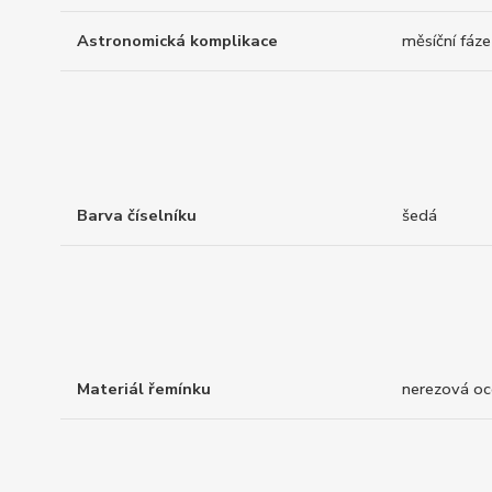
Astronomická komplikace
měsíční fáze
Barva číselníku
šedá
Materiál řemínku
nerezová oc