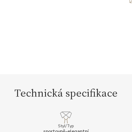
Technická specifikace
Styl/Typ
sportovně-elegantní