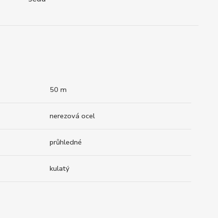
50 m
nerezová ocel
průhledné
kulatý