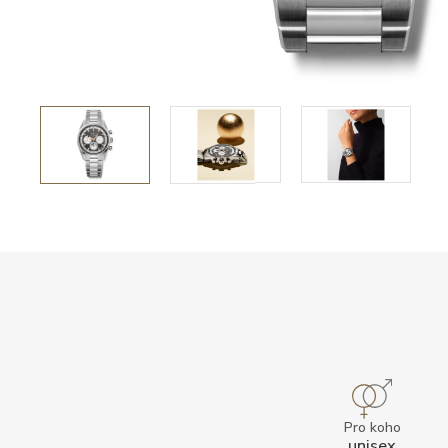
Pro koho
unisex