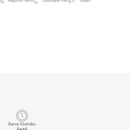
Napište nám
Zavolejte nám
Sdílet
Barva číselníku
šedá