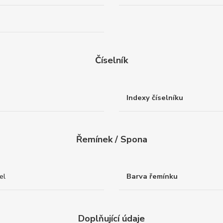
Číselník
Indexy číselníku
Řemínek / Spona
el
Barva řemínku
Doplňující údaje