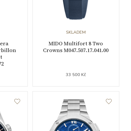
SKLADEM
era
MIDO Multifort 8 Two
billon
Crowns M047.507.17.041.00
t
72
33 500 Kč