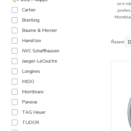
se k ná
Cartier
prefer
Montblan
Breitling
Baume & Mercier
Hamilton
Řazení:
D
IWC Schaffhausen
Jaeger-LeCoultre
Longines
MIDO
Montblanc
Panerai
TAG Heuer
TUDOR