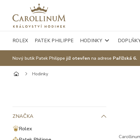
ROLEX
PATEK PHILIPPE
HODINKY
DOPLŇK
Nový butik Patek Philippe
již otevřen
na adrese
Pařížská 6.
Hodinky
ZNAČKA
Rolex
Carollinum
Patek Philippe