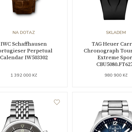
NA DOTAZ
SKLADEM
IWC Schaffhausen
TAG Heuer Carr
ortugieser Perpetual
Chronograph Tour
Calendar IW503302
Extreme Spor
CBU5080.FT62
1 392 000 Kč
980 900 Kč