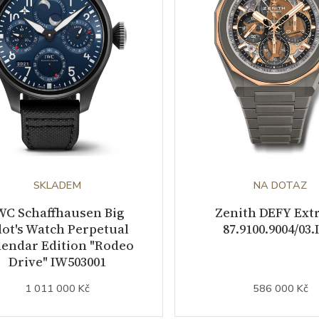
SKLADEM
NA DOTAZ
WC Schaffhausen Big
Zenith DEFY Ext
lot's Watch Perpetual
87.9100.9004/03.
lendar Edition "Rodeo
Drive" IW503001
1 011 000 Kč
586 000 Kč