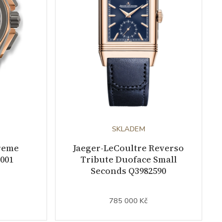
SKLADEM
reme
Jaeger-LeCoultre Reverso
I001
Tribute Duoface Small
Seconds Q3982590
785 000 Kč