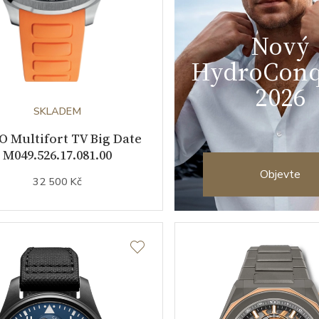
Nový
HydroConq
2026
SKLADEM
 Multifort TV Big Date
M049.526.17.081.00
Objevte
32 500 Kč