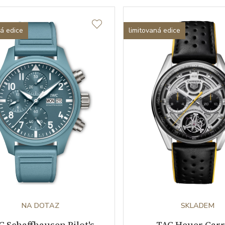
ná edice
limitovaná edice
NA DOTAZ
SKLADEM
C Schaffhausen Pilot's
TAG Heuer Carr