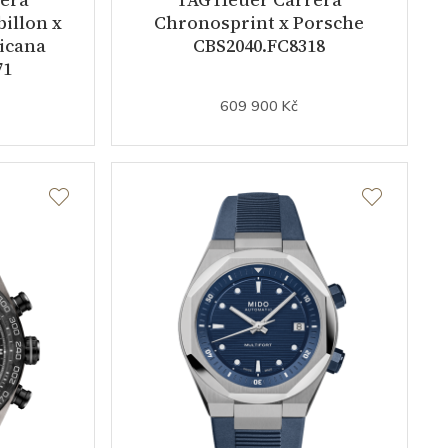
illon x
Chronosprint x Porsche
icana
CBS2040.FC8318
71
609 900 Kč