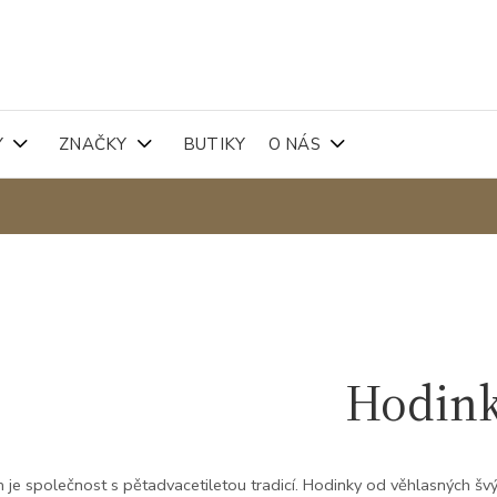
Y
ZNAČKY
BUTIKY
O NÁS
Hodin
 je společnost s pětadvacetiletou tradicí. Hodinky od věhlasných švý