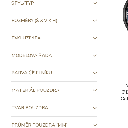
STYL/TYP
ROZMĚRY (Š X V X H)
EXKLUZIVITA
MODELOVÁ ŘADA
BARVA ČÍSELNÍKU
I
MATERIÁL POUZDRA
Pi
Ca
TVAR POUZDRA
PRŮMĚR POUZDRA (MM)