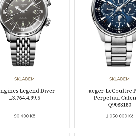
SKLADEM
SKLADEM
ngines Legend Diver
Jaeger-LeCoultre P
L3.764.4.99.6
Perpetual Cale
Q9088180
90 400 Kč
1 050 000 Kč