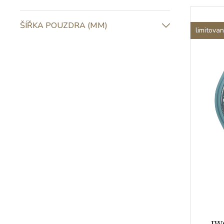
ŠÍŘKA POUZDRA (MM)
limitova
IW