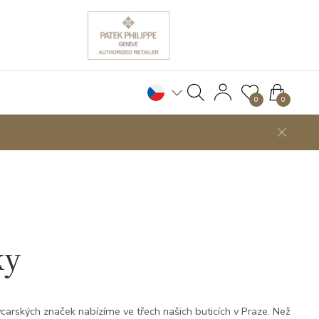
0
0
ky
carských značek nabízíme ve třech našich buticích v Praze. Než