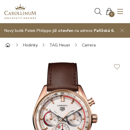
0
Nový butik Patek Philippe
již otevřen
na adrese
Pařížská 6.
Hodinky
TAG Heuer
Carrera