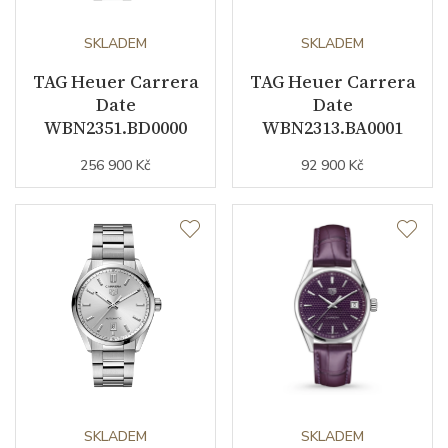
Funkce
SKLADEM
SKLADEM
TAG Heuer Carrera
TAG Heuer Carrera
Datumovka
ANO
Date
Date
WBN2351.BD0000
WBN2313.BA0001
Sekundová ručka
ANO
256 900 Kč
92 900 Kč
Chronograf
ANO
Číselník
Barva číselníku
béžová
Indexy číselníku
indexy
Řemínek / Spona
SKLADEM
SKLADEM