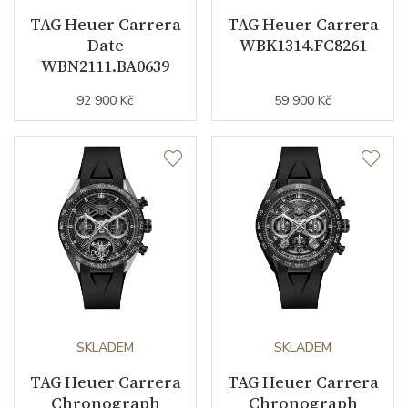
Materiál řemínku
TAG Heuer Carrera
telecí kůže
TAG Heuer Carrera
Date
WBK1314.FC8261
Barva řemínku
hnědá
WBN2111.BA0639
92 900 Kč
59 900 Kč
Doplňující údaje
Záruční doba
24
nepodnikatelé (měsíců)
Modelová řada
Carrera
SKLADEM
SKLADEM
TAG Heuer Carrera
TAG Heuer Carrera
Chronograph
Chronograph