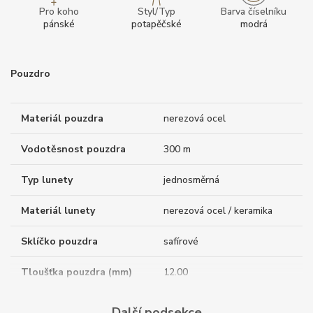
Pro koho
Styl/Typ
Barva číselníku
pánské
potapěčské
modrá
Pouzdro
Materiál pouzdra
nerezová ocel
Vodotěsnost pouzdra
300 m
Typ lunety
jednosměrná
Materiál lunety
nerezová ocel / keramika
Sklíčko pouzdra
safírové
Tloušťka pouzdra (mm)
12.00
Dýnko pouzdra
neprůhledné
Další podsekce