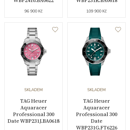
WBP2410.BA0622
WBP231K.BA0618
96 900 Kč
109 900 Kč
SKLADEM
SKLADEM
TAG Heuer
TAG Heuer
Aquaracer
Aquaracer
Komfort a odolnost
Professional 300
Professional 300
Date WBP231J.BA0618
Date
WBP231G.FT6226
Vodotěsnost do 300 metrů
řadí Aquaracer mezi skutečné