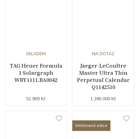
SKLADEM
NA DOTAZ
TAG Heuer Formula
Jaeger-LeCoultre
1 Solargraph
Master Ultra Thin
WBY1111.BA0042
Perpetual Calendar
Q1142510
51 900 Kč
1 280 000 Kč
limitovaná edice