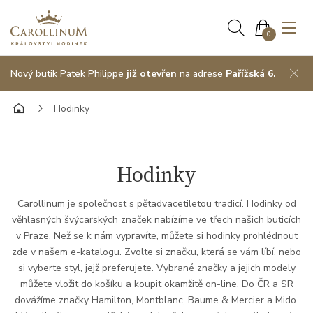
0
Nový butik Patek Philippe
již otevřen
na adrese
Pařížská 6.
Hodinky
Hodinky
Carollinum je společnost s pětadvacetiletou tradicí. Hodinky od
věhlasných švýcarských značek nabízíme ve třech našich buticích
v Praze. Než se k nám vypravíte, můžete si hodinky prohlédnout
zde v našem e-katalogu. Zvolte si značku, která se vám líbí, nebo
si vyberte styl, jejž preferujete. Vybrané značky a jejich modely
můžete vložit do košíku a koupit okamžitě on-line. Do ČR a SR
dovážíme značky Hamilton, Montblanc, Baume & Mercier a Mido.