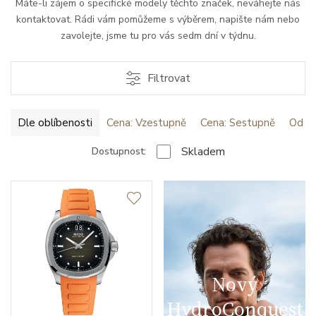
Máte-li zájem o specifické modely těchto značek, neváhejte nás
kontaktovat. Rádi vám pomůžeme s výběrem, napište nám nebo
zavolejte, jsme tu pro vás sedm dní v týdnu.
Filtrovat
Dle oblíbenosti
Cena: Vzestupně
Cena: Sestupně
Od ne
Skladem
Dostupnost:
Nový
HydroConquest