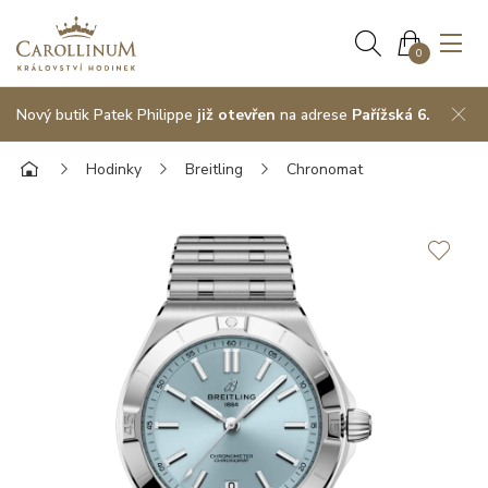
0
Nový butik Patek Philippe
již otevřen
na adrese
Pařížská 6.
Hodinky
Breitling
Chronomat