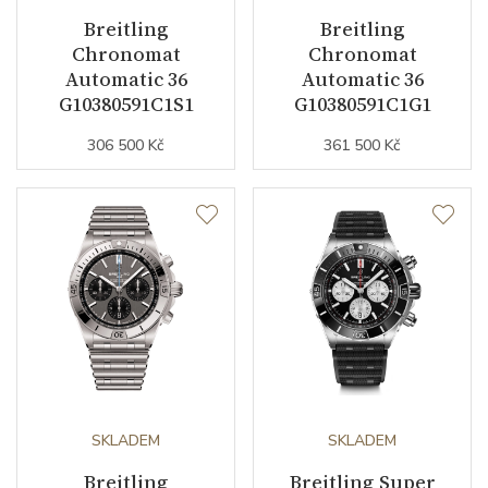
Breitling
Breitling
Barva číselníku
modrá
Chronomat
Chronomat
Automatic 36
Automatic 36
Indexy číselníku
indexy
G10380591C1S1
G10380591C1G1
Luminiscence
ručky / orientační bod na
306 500 Kč
361 500 Kč
lunetě / indexy
Řemínek / Spona
Materiál řemínku
nerezová ocel
Barva řemínku
stříbrná
Materiál spony
nerezová ocel
SKLADEM
SKLADEM
Doplňující údaje
Breitling
Breitling Super