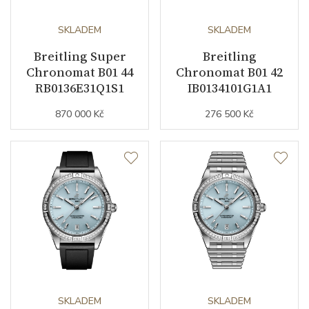
Rezerva chodu strojku
SKLADEM
78
SKLADEM
Breitling Super
Breitling
Kalibr strojku
automatický nátah
Chronomat B01 44
Chronomat B01 42
RB0136E31Q1S1
IB0134101G1A1
Kameny strojku
26
870 000 Kč
276 500 Kč
Kyvy strojku
28800
Funkce
Datumovka
ANO
Sekundová ručka
ANO
Číselník
SKLADEM
SKLADEM