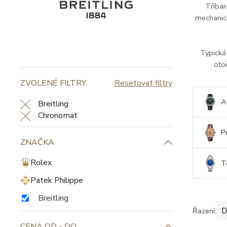
Tříbar
mechanic
Typická 
otoč
ZVOLENÉ FILTRY
Resetovat filtry
A
Breitling
Chronomat
P
ZNAČKA
Rolex
T
Patek Philippe
Breitling
Řazení:
D
CENA OD - DO