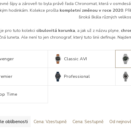
evné šípy a zároveň to byla právě řada Chronomat, která v osmdes
kým hodinkám. Kolekce prošla
kompletní změnou v roce 2020
. Př
široká škála různých veliko
je pro tuto kolekci
cibulovitá korunka
, a jak už z názvu plyne,
chro
ná luneta. Ale není to jen chronograf, který tuto linii definuje. Na
venger
Classic AVI
remier
Professional
op Time
le oblíbenosti
Cena: Vzestupně
Cena: Sestupně
Od nejnově