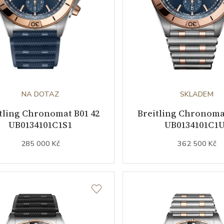
NA DOTAZ
SKLADEM
tling Chronomat B01 42
Breitling Chronoma
UB0134101C1S1
UB0134101C1
285 000 Kč
362 500 Kč