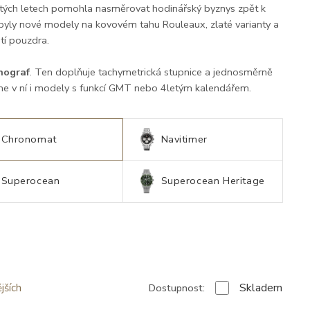
átých letech pomohla nasměrovat hodinářský byznys zpět k
ibyly nové modely na kovovém tahu Rouleaux, zlaté varianty a
stí pouzdra.
nograf
. Ten doplňuje tachymetrická stupnice a jednosměrně
jdeme v ní i modely s funkcí GMT nebo 4letým kalendářem.
Chronomat
Navitimer
Superocean
Superocean Heritage
Skladem
Dostupnost:
jších