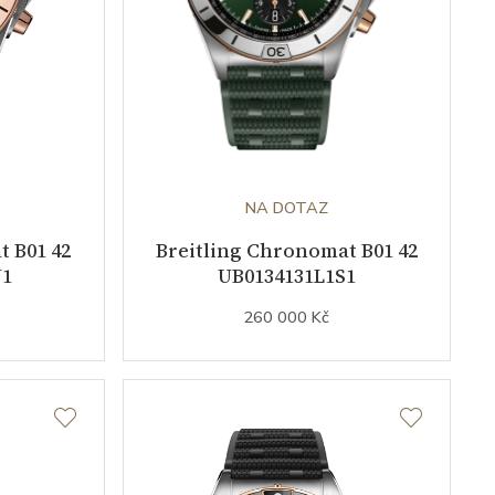
NA DOTAZ
t B01 42
Breitling Chronomat B01 42
U1
UB0134131L1S1
260 000 Kč