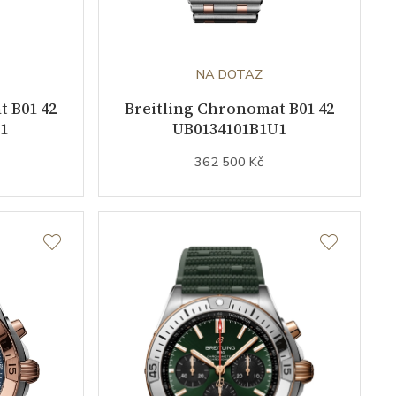
NA DOTAZ
t B01 42
Breitling Chronomat B01 42
1
UB0134101B1U1
362 500 Kč