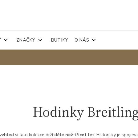
Y
ZNAČKY
BUTIKY
O NÁS
Hodinky Breitlin
 vzhled
si tato kolekce drží
déle než třicet let
. Historicky je spojen