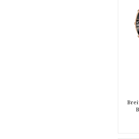
Brei
B