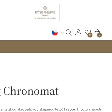
0
0
g Chronomat
a s italskou akrobatickou skupinou letců Frecce Tricolori neboli