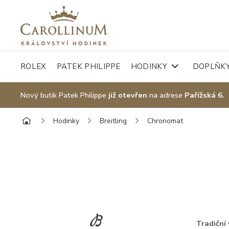
ROLEX
PATEK PHILIPPE
HODINKY
DOPLŇK
Nový butik Patek Philippe
již otevřen
na adrese
Pařížská 6.
Hodinky
Breitling
Chronomat
Tradiční