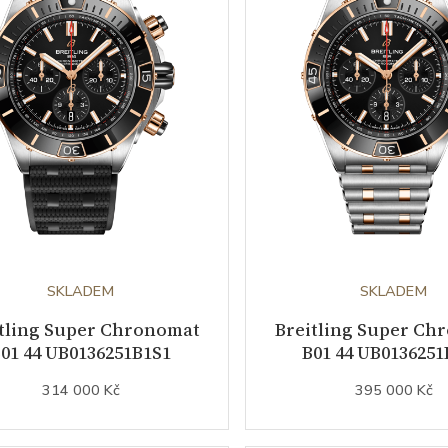
SKLADEM
SKLADEM
tling Super Chronomat
Breitling Super Ch
01 44 UB0136251B1S1
B01 44 UB013625
314 000 Kč
395 000 Kč