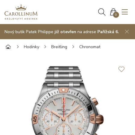
0
Nový butik Patek Philippe
již otevřen
na adrese
Pařížská 6.
Hodinky
Breitling
Chronomat