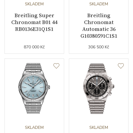
SKLADEM
SKLADEM
Kalibr strojku
automatický nátah
Breitling Super
Breitling
Chronomat B01 44
Chronomat
Kameny strojku
47
RB0136E31Q1S1
Automatic 36
G10380591C1S1
Kyvy strojku
28800
870 000 Kč
306 500 Kč
Funkce
Datumovka
ANO
Sekundová ručka
ANO
Chronograf
ANO
Číselník
SKLADEM
SKLADEM