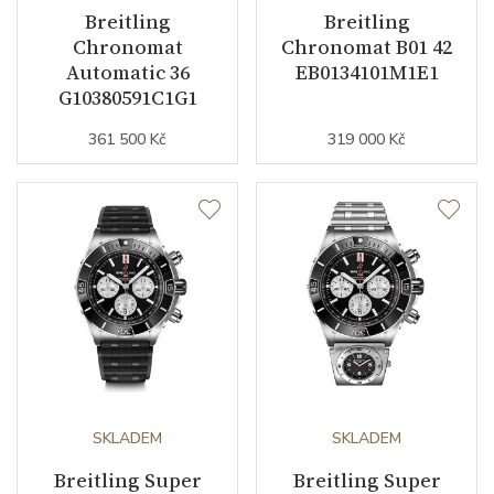
Breitling
Breitling
Barva číselníku
stříbrná
Chronomat
Chronomat B01 42
Automatic 36
EB0134101M1E1
Indexy číselníku
indexy
G10380591C1G1
361 500 Kč
319 000 Kč
Řemínek / Spona
Materiál řemínku
nerezová ocel
Barva řemínku
ocelový tah
Doplňující údaje
Váha (g)
200.00
SKLADEM
SKLADEM
Záruční doba
24
nepodnikatelé (měsíců)
Breitling Super
Breitling Super