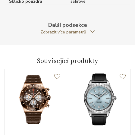
Sklíčko pouzdra
safírové
Tloušťka pouzdra (mm)
15.10
Další podsekce
Dýnko pouzdra
průhledné
Zobrazit více parametrů
Antireflexní sklíčko
ANO
Tvar pouzdra
kulatý
Související produkty
Průměr pouzdra (mm)
42.00
Strojek
Typ strojku
Breitling B01
Certifikace strojku
COSC
Rezerva chodu strojku
70