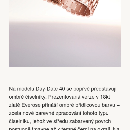
Na modelu Day-Date 40 se poprvé představují
ombré číselníky. Prezentovaná verze v 18kt
zlatě Everose přináší ombré břidlicovou barvu –
zcela nové barevné zpracování tohoto typu
číselníku, jehož ve středu zabarvený povrch
postupně tmavne až k temné černi na okraji. Na