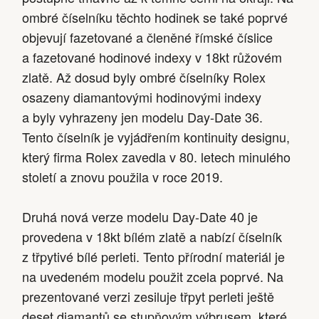
ombré číselníku těchto hodinek se také poprvé
objevují fazetované a členěné římské číslice
a fazetované hodinové indexy v 18kt růžovém
zlatě. Až dosud byly ombré číselníky Rolex
osazeny diamantovými hodinovými indexy
a byly vyhrazeny jen modelu Day-Date 36.
Tento číselník je vyjádřením kontinuity designu,
který firma Rolex zavedla v 80. letech minulého
století a znovu použila v roce 2019.
Druhá nová verze modelu Day-Date 40 je
provedena v 18kt bílém zlatě a nabízí číselník
z třpytivé bílé perleti. Tento přírodní materiál je
na uvedeném modelu použit zcela poprvé. Na
prezentované verzi zesiluje třpyt perleti ještě
deset diamantů se stupňovým výbrusem, které