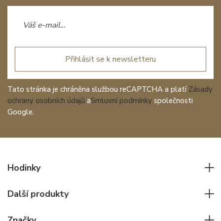
Přihlásit se k newsletteru
Tato stránka je chráněna službou reCAPTCHA a platí
Zásady
ochrany osobních údajů
a
Smluvní podmínky
společnosti
Google.
Hodinky
Všechny hodinky
Další produkty
Pánské hodinky
Psací potřeby
Dámské hodinky
Značky