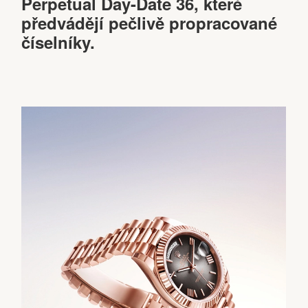
Perpetual Day-Date 36, které
předvádějí pečlivě propracované
číselníky.