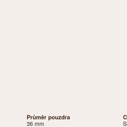
Průměr pouzdra
C
36 mm
S