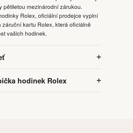
y pětiletou mezinárodní zárukou.
 hodinky Rolex, oficiální prodejce vyplní
záruční kartu Rolex, která oficiálně
ost vašich hodinek.
eť
bička hodinek Rolex