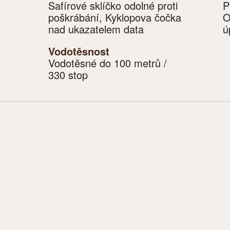
Safírové sklíčko odolné proti
P
poškrábání, Kyklopova čočka
O
nad ukazatelem data
ú
Vodotěsnost
Vodotěsné do 100 metrů /
330 stop