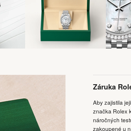
Záruka Rol
Aby zajistila j
značka Rolex k
náročných tes
zakoupené u ně