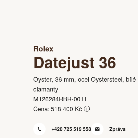
Rolex
Datejust 36
Oyster, 36 mm, ocel Oystersteel, bílé 
diamanty
M126284RBR-0011
ⓘ
Cena:
518 400 Kč
+420 725 519 558
Zpráva