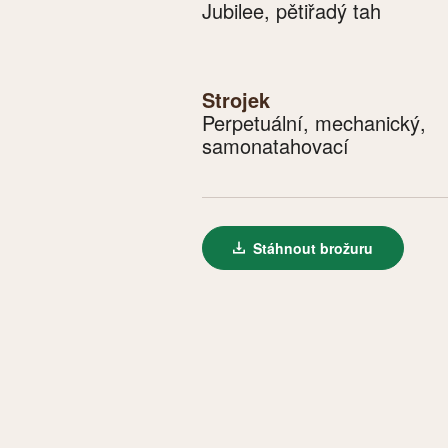
Jubilee, pětiřadý tah
Strojek
Perpetuální, mechanický,
samonatahovací
Stáhnout brožuru