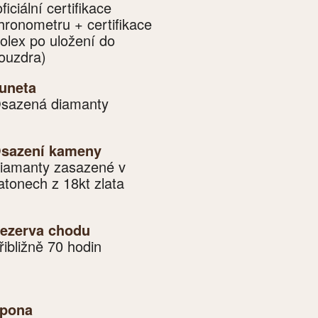
oficiální certifikace
hronometru + certifikace
olex po uložení do
ouzdra)
uneta
sazená diamanty
sazení kameny
iamanty zasazené v
atonech z 18kt zlata
ezerva chodu
řibližně 70 hodin
pona