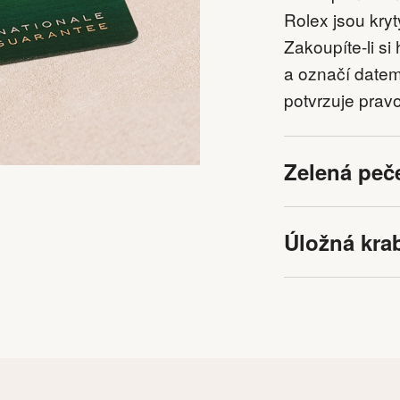
Rolex jsou kryt
Zakoupíte-li si
a označí datem 
potvrzuje prav
Zelená peč
Úložná kra