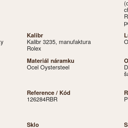
(
c
R
p
Kalibr
L
ty
Kalibr 3235, manufaktura
O
Rolex
Materiál náramku
O
Ocel Oystersteel
D
š
Reference / Kód
R
126284RBR
P
Sklo
S