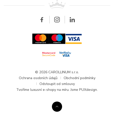
Všechny značky
Breitling
Velkoobchod
Velkoobchod
Carollinum
FAQ - Časté dotazy
O společnosti Carollinum
Hodinářský servis
Pracovní příležitosti
GDPR
Aktuality a oznámení
© 2026 CAROLLINUM s.r.o.
Ochrana osobních údajů
Obchodní podmínky
Odstoupit od smlouvy
Tvoříme
luxusní e-shopy na míru
. Jsme PUXdesign.