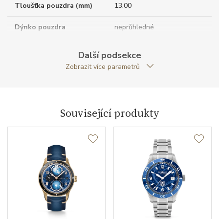
Tloušťka pouzdra (mm)
13.00
Dýnko pouzdra
neprůhledné
Antireflexní sklíčko
ANO
Další podsekce
Zobrazit více parametrů
Tvar pouzdra
kulatý
Průměr pouzdra (mm)
43.50
Související produkty
Strojek
Typ strojku
MB 2925 Montblanc
Rezerva chodu strojku
42
Kalibr strojku
automatický nátah
Kameny strojku
26