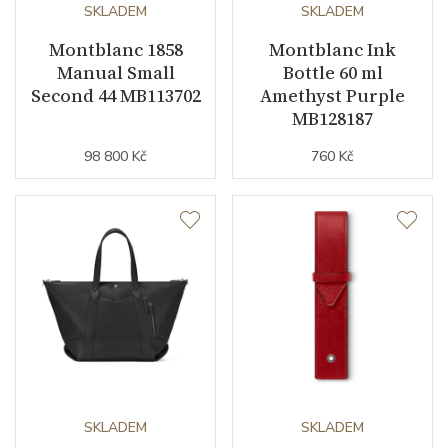
Číselník
SKLADEM
SKLADEM
Montblanc 1858
Montblanc Ink
Manual Small
Bottle 60 ml
Barva číselníku
černá / antracitová
Second 44 MB113702
Amethyst Purple
MB128187
Indexy číselníku
indexy / arabské číslice
98 800 Kč
760 Kč
Řemínek / Spona
Materiál řemínku
kaučuk
Barva řemínku
černá
Doplňující údaje
Počet ks Limitované edice
1969
SKLADEM
SKLADEM