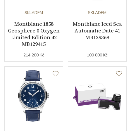
Kyvy strojku
SKLADEM
28800
SKLADEM
Montblanc 1858
Montblanc Iced Sea
Geosphere 0 Oxygen
Automatic Date 41
Funkce
Limited Edition 42
MB129369
MB129415
Datumovka
ANO
214 200 Kč
100 800 Kč
Sekundová ručka
NE
GMT
ANO
Astronomická komplikace
dvojítá měsíční fáze (otočné
glóby severní a jižní
polokoule)
Ukazatel dne a noci
ANO