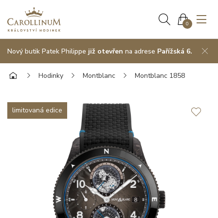
0
Nový butik Patek Philippe
již otevřen
na adrese
Pařížská 6.
Hodinky
Montblanc
Montblanc 1858
limitovaná edice