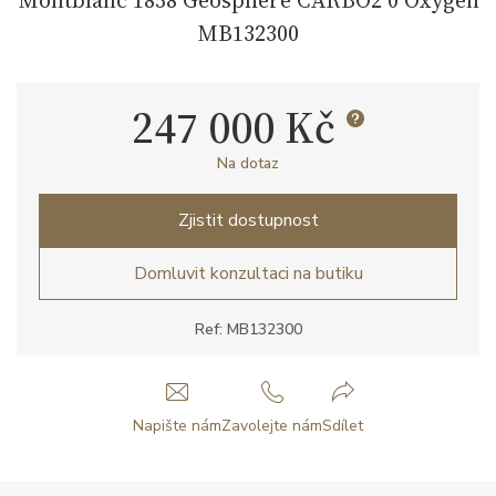
MB132300
247 000 Kč
Na dotaz
Zjistit dostupnost
Domluvit konzultaci na butiku
Ref: MB132300
Napište nám
Zavolejte nám
Sdílet