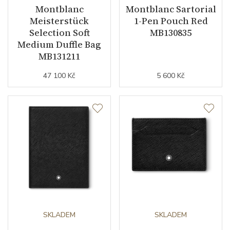
Váha (g)
111.00
Montblanc
Montblanc Sartorial
Meisterstück
1-Pen Pouch Red
Exkluzivita
limitovaná edice
Selection Soft
MB130835
Medium Duffle Bag
Modelová řada
Montblanc 1858
MB131211
47 100 Kč
5 600 Kč
SKLADEM
SKLADEM