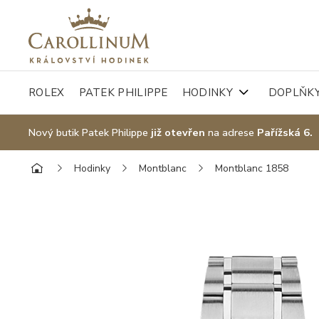
ROLEX
PATEK PHILIPPE
HODINKY
DOPLŇK
Nový butik Patek Philippe
již otevřen
na adrese
Pařížská 6.
Hodinky
Montblanc
Montblanc 1858