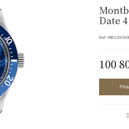
Montb
Date 
Ref: MB12936
100 8
Přid