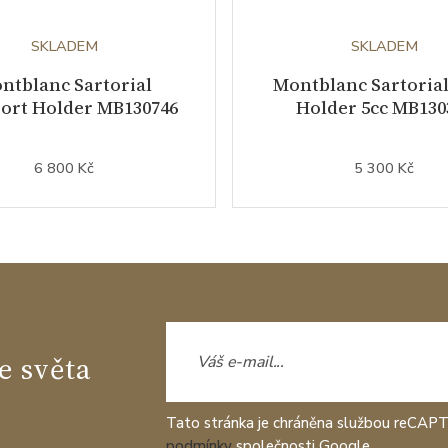
SKLADEM
SKLADEM
ntblanc Sartorial
Montblanc Sartoria
ort Holder MB130746
Holder 5cc MB130
6 800 Kč
5 300 Kč
e světa
Tato stránka je chráněna službou reCAP
podmínky
společnosti Google.