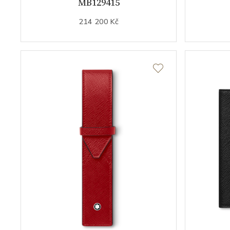
MB129415
214 200 Kč