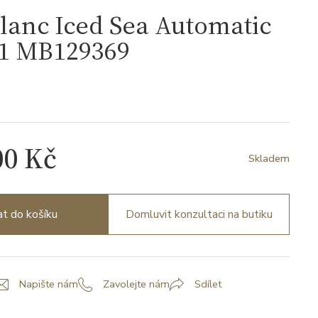
lanc Iced Sea Automatic
41 MB129369
9
00 Kč
Skladem
at do košíku
Domluvit konzultaci na butiku
Napište nám
Zavolejte nám
Sdílet