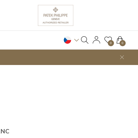
0
0
ANC