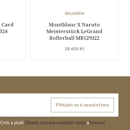
SKLADEM
l Card
Montblanc X Naruto
324
Meisterstück LeGrand
Rollerball MB129322
18 400 Kč
Přihlásit se k newsletteru
TCHA a platí
Zásady ochrany osobních údajů
a
Smluvní