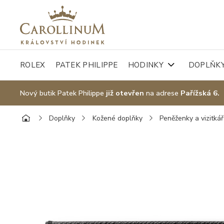
ROLEX
PATEK PHILIPPE
HODINKY
DOPLŇK
Nový butik Patek Philippe
již otevřen
na adrese
Pařížská 6.
Doplňky
Kožené doplňky
Peněženky a vizitká