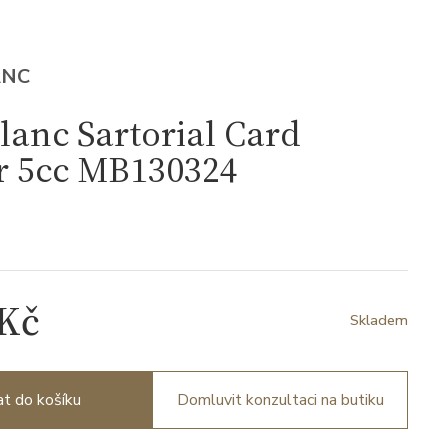
ANC
anc Sartorial Card
r 5cc MB130324
4
 Kč
Skladem
at do košíku
Domluvit konzultaci na butiku