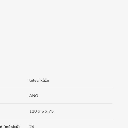
telecí kůže
ANO
110 x 5 x 75
é (měsíců)
24