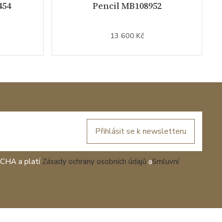
454
Pencil MB108952
13 600 Kč
Přihlásit se k newsletteru
TCHA a platí
Zásady ochrany osobních údajů
a
Smluvní