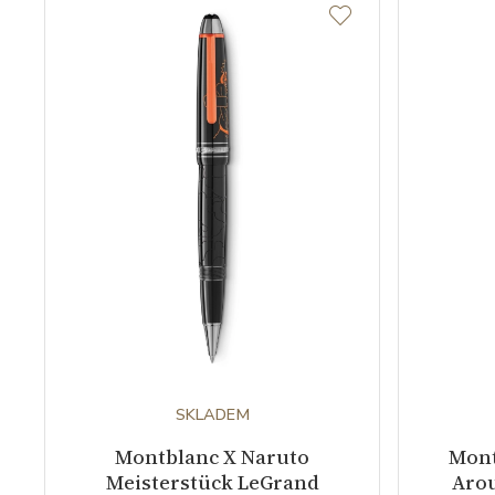
SKLADEM
Montblanc X Naruto
Mont
Meisterstück LeGrand
Arou