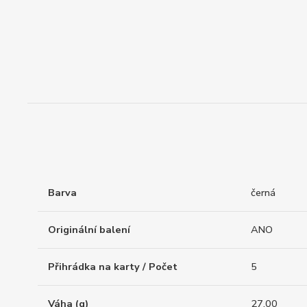
Barva
černá
Originální balení
ANO
Přihrádka na karty / Počet
5
Váha (g)
27.00