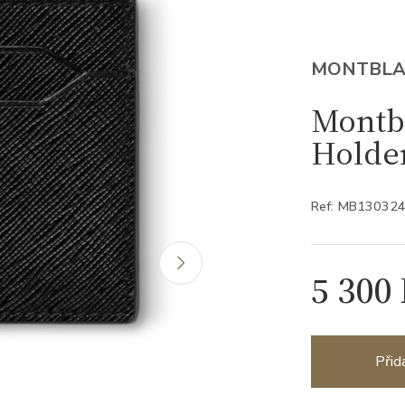
MONTBL
Montbl
Holde
Ref: MB13032
5 300
Přid