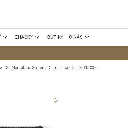
Y
ZNAČKY
BUTIKY
O NÁS
ře
Montblanc Sartorial Card Holder 5cc MB130324