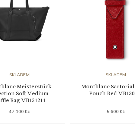
SKLADEM
SKLADEM
blanc Meisterstück
Montblanc Sartorial
ection Soft Medium
Pouch Red MB130
ffle Bag MB131211
47 100 Kč
5 600 Kč