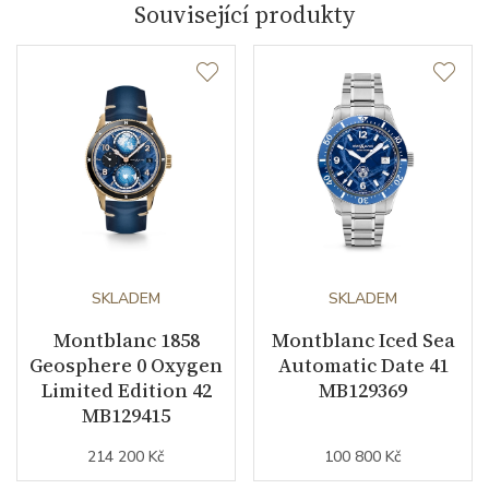
Související produkty
Materiál korunky
nerezová ocel
Průměr pouzdra (mm)
41.00
Strojek
Typ strojku
MB 2417 Montblanc
Rezerva chodu strojku
38
Kalibr strojku
SKLADEM
automatický nátah
SKLADEM
Montblanc 1858
Montblanc Iced Sea
Kameny strojku
26
Geosphere 0 Oxygen
Automatic Date 41
Limited Edition 42
MB129369
Kyvy strojku
28800
MB129415
214 200 Kč
100 800 Kč
Funkce