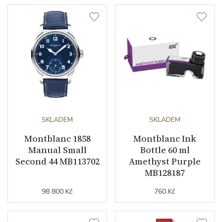
Datumovka
ANO
Sekundová ručka
ANO
Číselník
Barva číselníku
zelená
SKLADEM
SKLADEM
Indexy číselníku
arabské číslice
Montblanc 1858
Montblanc Ink
Manual Small
Bottle 60 ml
Řemínek / Spona
Second 44 MB113702
Amethyst Purple
MB128187
Materiál řemínku
nerezová ocel
98 800 Kč
760 Kč
Barva řemínku
ocelový tah