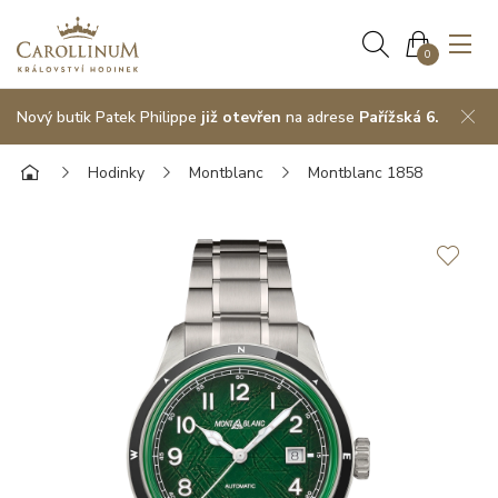
0
Nový butik Patek Philippe
již otevřen
na adrese
Pařížská 6.
Hodinky
Montblanc
Montblanc 1858