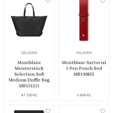
Materiál spony
nerezová ocel
Doplňující údaje
Modelová řada
Montblanc 1858
SKLADEM
SKLADEM
Montblanc
Montblanc Sartorial
Meisterstück
1-Pen Pouch Red
Selection Soft
MB130835
Medium Duffle Bag
MB131211
47 100 Kč
5 600 Kč