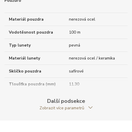
Pouzdro
Materiál pouzdra
nerezová ocel
Vodotěsnost pouzdra
100 m
Typ lunety
pevná
Materiál lunety
nerezová ocel / keramika
Sklíčko pouzdra
safírové
Tloušťka pouzdra (mm)
11.30
Dýnko pouzdra
neprůhledné
Další podsekce
Zobrazit více parametrů
Antireflexní sklíčko
ANO
Tvar pouzdra
kulatý