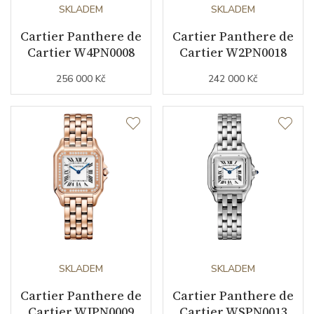
Sekundová ručka
NE
SKLADEM
SKLADEM
Cartier Panthere de
Cartier Panthere de
Cartier W4PN0008
Cartier W2PN0018
Číselník
256 000 Kč
242 000 Kč
Barva číselníku
stříbrná
Indexy číselníku
římské číslice
Řemínek / Spona
Materiál řemínku
nerezová ocel
Barva řemínku
ocelový tah
SKLADEM
SKLADEM
Doplňující údaje
Cartier Panthere de
Cartier Panthere de
Cartier WJPN0009
Cartier WSPN0013