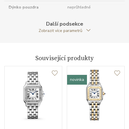
Dýnko pouzdra
neprůhledné
Antireflexní sklíčko
ANO
Další podsekce
Zobrazit více parametrů
Tvar pouzdra
obdelníkový
Šířka pouzdra (mm)
22.00
Související produkty
Strojek
novinka
Kalibr strojku
quartz
Funkce
Datumovka
NE