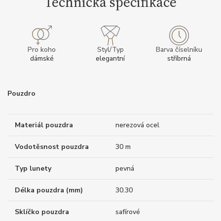
Technická specifikace
Pro koho
Styl/Typ
Barva číselníku
dámské
elegantní
stříbrná
Pouzdro
Materiál pouzdra
nerezová ocel
Vodotěsnost pouzdra
30 m
Typ lunety
pevná
Délka pouzdra (mm)
30.30
Sklíčko pouzdra
safírové