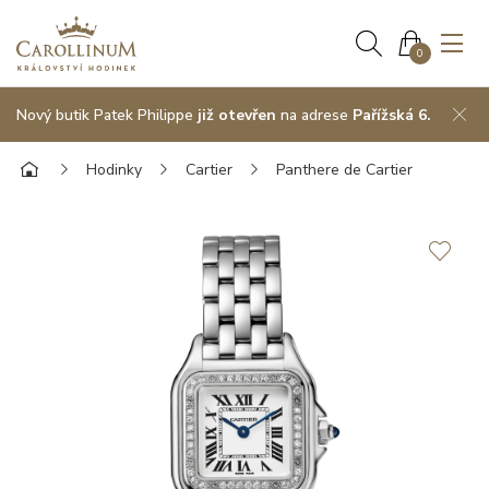
0
Nový butik Patek Philippe
již otevřen
na adrese
Pařížská 6.
Hodinky
Cartier
Panthere de Cartier