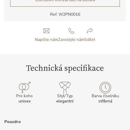
Ref: W2PN0016
Napište nám
Zavolejte nám
Sdílet
Technická specifikace
Pro koho
Styl/Typ
Barva číselníku
unisex
elegantní
stříbrná
Pouzdro