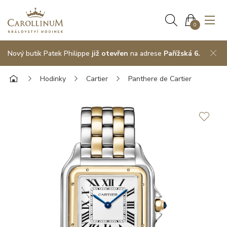
0
Nový butik Patek Philippe
již otevřen
na adrese
Pařížská 6.
Hodinky
Cartier
Panthere de Cartier