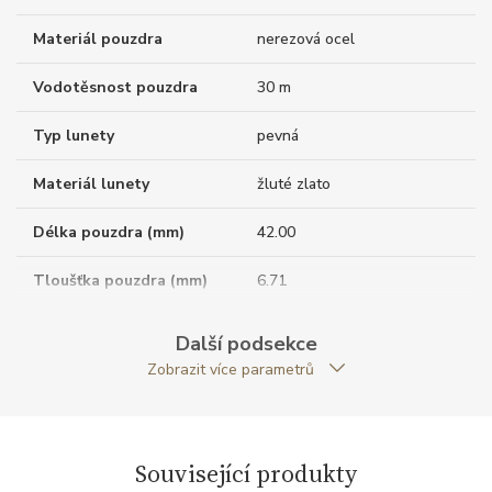
Materiál pouzdra
nerezová ocel
Vodotěsnost pouzdra
30 m
Typ lunety
pevná
Materiál lunety
žluté zlato
Délka pouzdra (mm)
42.00
Tloušťka pouzdra (mm)
6.71
Dýnko pouzdra
neprůhledné
Další podsekce
Zobrazit více parametrů
Tvar pouzdra
obdelníkový
Materiál korunky
žluté zlato / drahokam
Související produkty
Šířka pouzdra (mm)
31.00