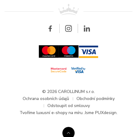
Pro prodejce
Kontakt
Všechny značky
Breitling
Velkoobchod
Velkoobchod
Carollinum
FAQ - Časté dotazy
O společnosti Carollinum
Hodinářský servis
Pracovní příležitosti
GDPR
Aktuality a oznámení
© 2026 CAROLLINUM s.r.o.
Ochrana osobních údajů
Obchodní podmínky
Odstoupit od smlouvy
Tvoříme
luxusní e-shopy na míru
. Jsme PUXdesign.