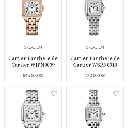
Indexy číselníku
římské číslice
Řemínek / Spona
Materiál řemínku
žluté zlato / nerezová ocel
SKLADEM
SKLADEM
Barva řemínku
ocelový tah / zlatá
Cartier Panthere de
Cartier Panthere de
Materiál spony
Cartier WJPN0009
nerezová ocel
Cartier WSPN0013
945 000 Kč
128 000 Kč
Doplňující údaje
Modelová řada
Panthere de Cartier