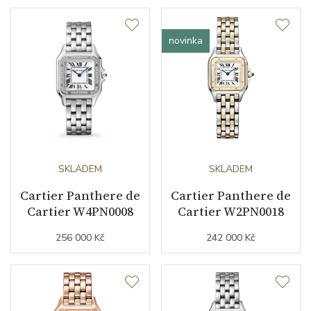
Strojek
novinka
Kalibr strojku
quartz
Funkce
Datumovka
NE
SKLADEM
SKLADEM
Cartier Panthere de
Cartier Panthere de
Sekundová ručka
NE
Cartier W4PN0008
Cartier W2PN0018
256 000 Kč
242 000 Kč
Číselník
Barva číselníku
stříbrná