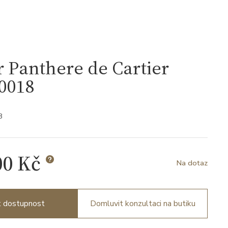
r Panthere de Cartier
0018
8
00 Kč
Na dotaz
it dostupnost
Domluvit konzultaci na butiku