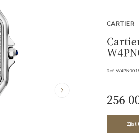
CARTIER
Cartie
W4PN
Ref: W4PN001
256 0
Zjist