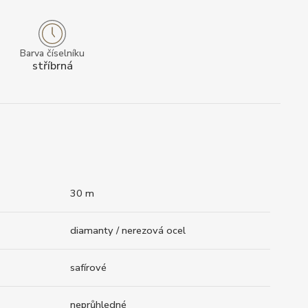
Barva číselníku
stříbrná
30 m
diamanty / nerezová ocel
safírové
neprůhledné