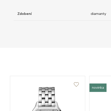
Zdobení
diamanty
novinka