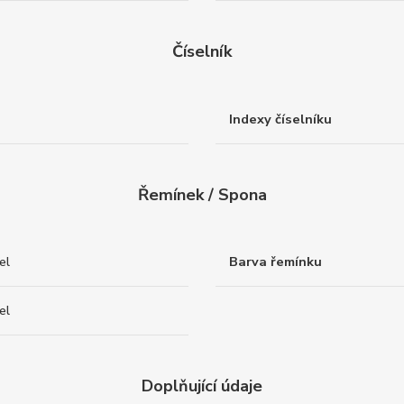
Číselník
Indexy číselníku
Řemínek / Spona
el
Barva řemínku
el
Doplňující údaje