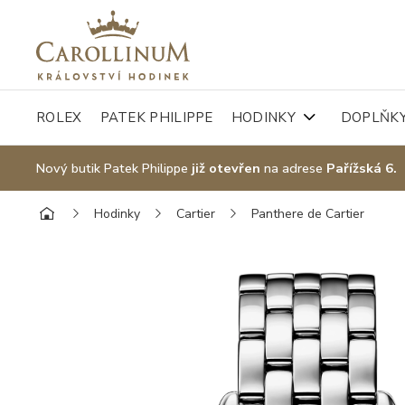
ROLEX
PATEK PHILIPPE
HODINKY
DOPLŇK
Nový butik Patek Philippe
již otevřen
na adrese
Pařížská 6.
Hodinky
Cartier
Panthere de Cartier