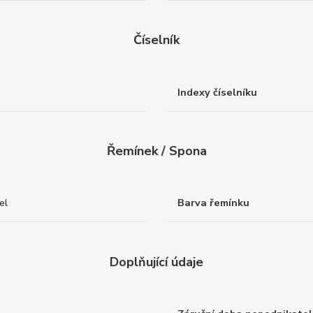
Číselník
Indexy číselníku
Řemínek / Spona
el
Barva řemínku
Doplňující údaje