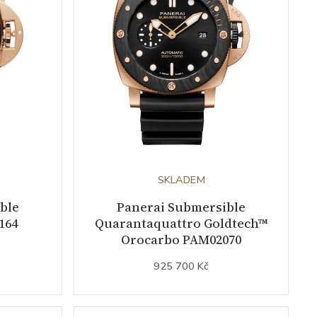
SKLADEM
ble
Panerai Submersible
164
Quarantaquattro Goldtech™
Orocarbo PAM02070
925 700 Kč