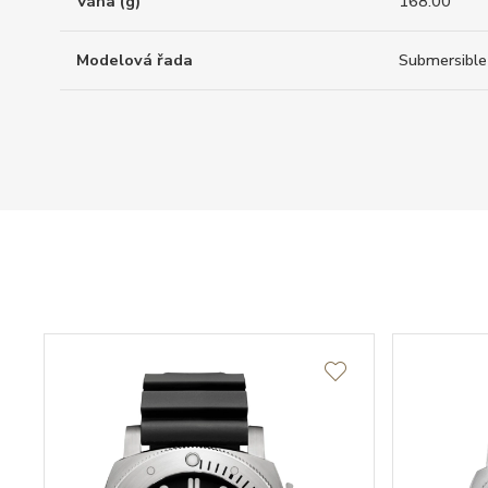
Váha (g)
168.00
Modelová řada
Submersible