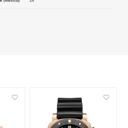
é (měsíců)
24