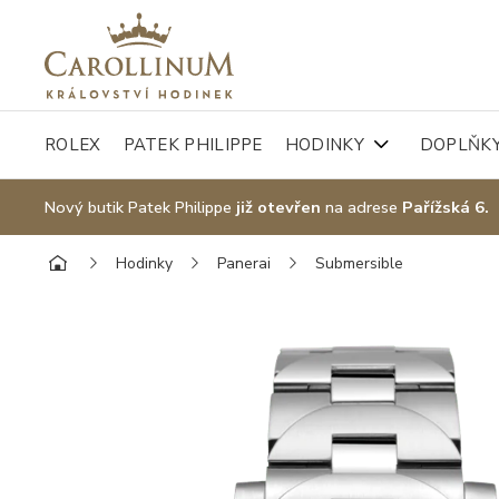
ROLEX
PATEK PHILIPPE
HODINKY
DOPLŇK
Nový butik Patek Philippe
již otevřen
na adrese
Pařížská 6.
Hodinky
Panerai
Submersible