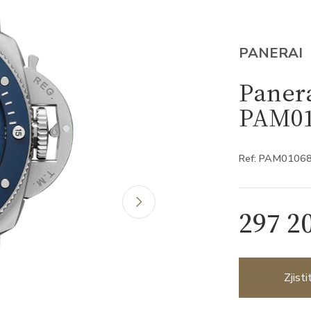
PANERAI
Panera
PAM01
Ref: PAM0106
297 2
Zjist