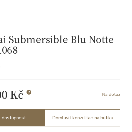
i Submersible Blu Notte
068
8
00 Kč
Na dotaz
it dostupnost
Domluvit konzultaci na butiku