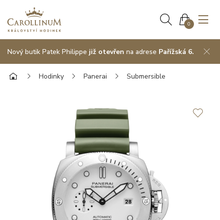
0
Nový butik Patek Philippe
již otevřen
na adrese
Pařížská 6.
Hodinky
Panerai
Submersible