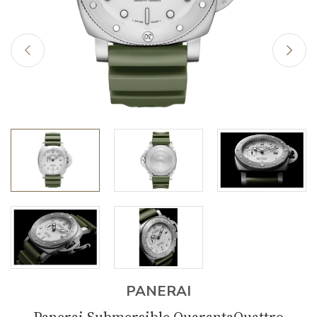
PANERAI
Panerai Submersible QuarantaQuattro