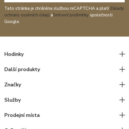
Tato stránka je chráněna službou reCAPTCHA a platí
Zásady
ochrany osobních údajů
a
Smluvní podmínky
společnosti
Google.
Hodinky
Všechny hodinky
Další produkty
Pánské hodinky
Psací potřeby
Dámské hodinky
Značky
Kožené zboží
Elegantní hodinky
Rolex
Ostatní doplňky
Služby
Pilotní hodinky
Patek Philippe
Hodinářský servis
Potápěčské hodinky
Cartier
Prodejní místa
Individuální poradenství
Jaeger-LeCoultre
Rolex