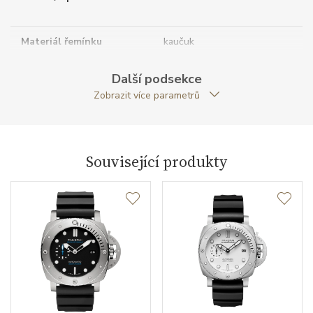
Materiál řemínku
kaučuk
Další podsekce
Doplňující údaje
Zobrazit více parametrů
Záruční doba
24
nepodnikatelé (měsíců)
Související produkty
Modelová řada
Submersible