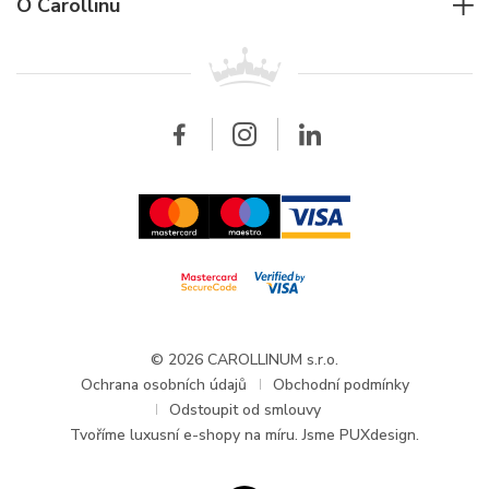
Pro firmy
O Carollinu
Breitling
Patek Philippe
Pro prodejce
Kontakt
Všechny značky
Breitling
Velkoobchod
Velkoobchod
Carollinum
FAQ - Časté dotazy
O společnosti Carollinum
Hodinářský servis
Pracovní příležitosti
GDPR
Aktuality a oznámení
© 2026 CAROLLINUM s.r.o.
Ochrana osobních údajů
Obchodní podmínky
Odstoupit od smlouvy
Tvoříme
luxusní e-shopy na míru
. Jsme PUXdesign.