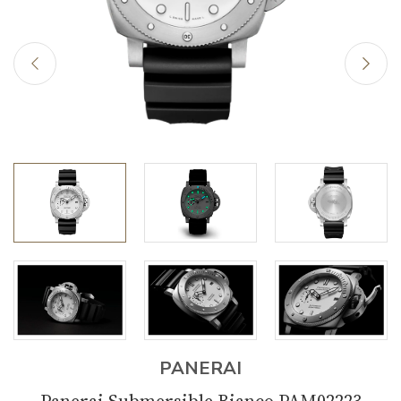
PANERAI
Panerai Submersible Bianco PAM02223