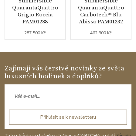
Submersible
Submersible
QuarantaQuattro
QuarantaQuattro
Grigio Roccia
Carbotech™ Blu
PAM01288
Abisso PAM01232
287 500 Kč
462 900 Kč
Zajímají vás čerstvé novinky ze světa
luxusních hodinek a doplňků?
Přihlásit se k newsletteru
Tato stránka je chráněna službou reCAPTCHA a platí
Zásady