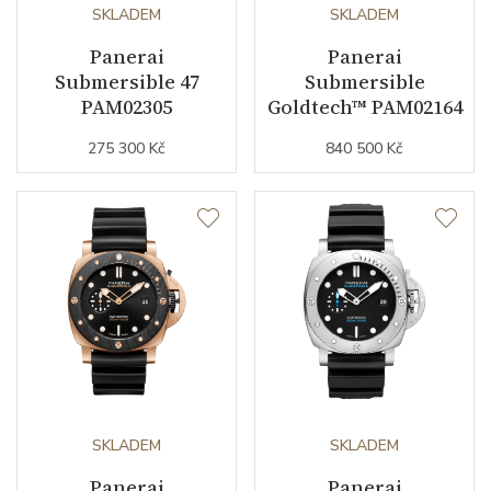
Kyvy strojku
SKLADEM
28800
SKLADEM
Panerai
Panerai
Submersible 47
Submersible
Funkce
PAM02305
Goldtech™ PAM02164
275 300 Kč
840 500 Kč
Datumovka
ANO
Sekundová ručka
ANO
Číselník
Barva číselníku
bílá
Indexy číselníku
indexy
SKLADEM
SKLADEM
Řemínek / Spona
Panerai
Panerai