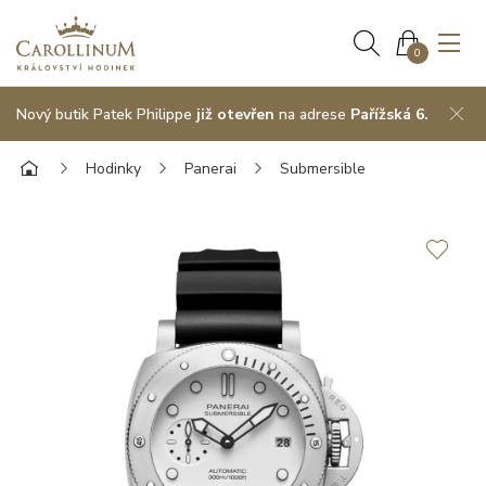
0
Nový butik Patek Philippe
již otevřen
na adrese
Pařížská 6.
Hodinky
Panerai
Submersible