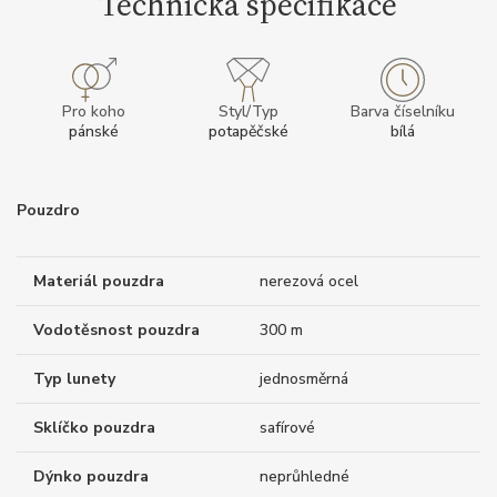
Technická specifikace
Pro koho
Styl/Typ
Barva číselníku
pánské
potapěčské
bílá
Pouzdro
Materiál pouzdra
nerezová ocel
Vodotěsnost pouzdra
300 m
Typ lunety
jednosměrná
Sklíčko pouzdra
safírové
Dýnko pouzdra
neprůhledné