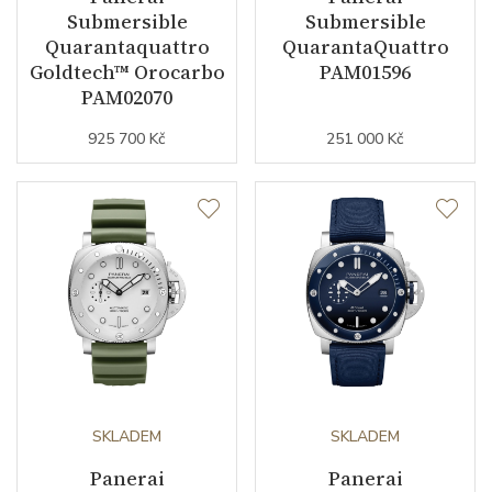
Submersible
Submersible
Materiál řemínku
kaučuk
Quarantaquattro
QuarantaQuattro
Goldtech™ Orocarbo
PAM01596
Barva řemínku
černá
PAM02070
Šířka řemínku (nožky/spona)
22/20
925 700 Kč
251 000 Kč
Doplňující údaje
Záruční doba
24
nepodnikatelé (měsíců)
Modelová řada
Submersible
SKLADEM
SKLADEM
Panerai
Panerai