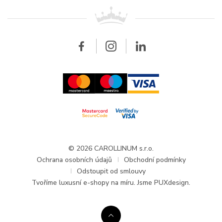
Pro prodejce
Kontakt
Všechny značky
Breitling
Velkoobchod
Velkoobchod
Carollinum
FAQ - Časté dotazy
O společnosti Carollinum
Hodinářský servis
Pracovní příležitosti
GDPR
Aktuality a oznámení
© 2026 CAROLLINUM s.r.o.
Ochrana osobních údajů
Obchodní podmínky
Odstoupit od smlouvy
Tvoříme
luxusní e-shopy na míru
. Jsme PUXdesign.