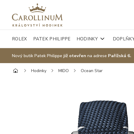
ROLEX
PATEK PHILIPPE
HODINKY
DOPLŇK
Nový butik Patek Philippe
již otevřen
na adrese
Pařížská 6.
Hodinky
MIDO
Ocean Star