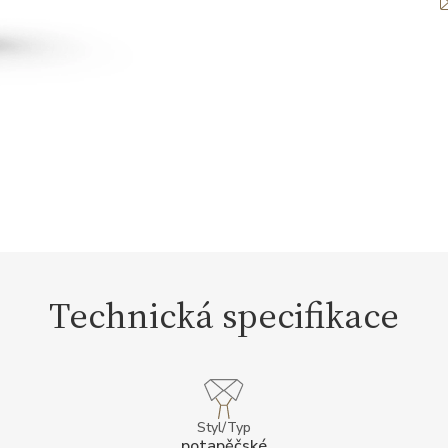
Technická specifikace
Styl/Typ
potapěčské