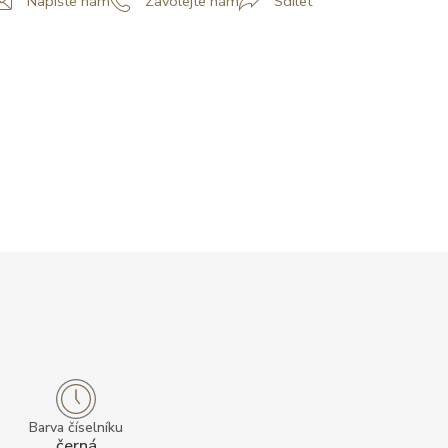
Napište nám
Zavolejte nám
Sdílet
Barva číselníku
černá