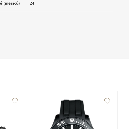
é (měsíců)
24