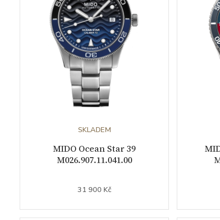
SKLADEM
MIDO Ocean Star 39
MID
M026.907.11.041.00
M
31 900 Kč