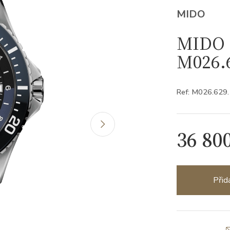
MIDO
MIDO 
M026.6
Ref: M026.629
36 80
Přid