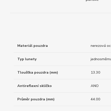
Materiál pouzdra
nerezová oce
Typ lunety
jednosměrn
Tloušťka pouzdra (mm)
13.30
Antireflexní sklíčko
ANO
Průměr pouzdra (mm)
44.00