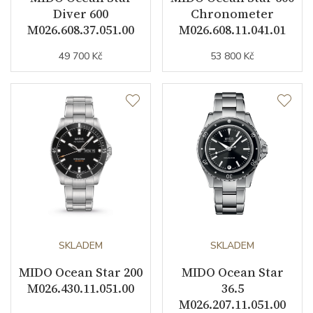
Diver 600
Chronometer
Řemínek / Spona
M026.608.37.051.00
M026.608.11.041.01
49 700 Kč
53 800 Kč
Materiál řemínku
nerezová ocel
Barva řemínku
ocelový tah
Doplňující údaje
Váha (g)
149.00
Záruční doba
24
nepodnikatelé (měsíců)
SKLADEM
SKLADEM
Modelová řada
Ocean Star
MIDO Ocean Star 200
MIDO Ocean Star
M026.430.11.051.00
36.5
M026.207.11.051.00