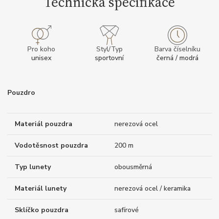
Technická specifikace
Pro koho
Styl/Typ
Barva číselníku
unisex
sportovní
černá / modrá
Pouzdro
Materiál pouzdra
nerezová ocel
Vodotěsnost pouzdra
200 m
Typ lunety
obousměrná
Materiál lunety
nerezová ocel / keramika
Sklíčko pouzdra
safírové