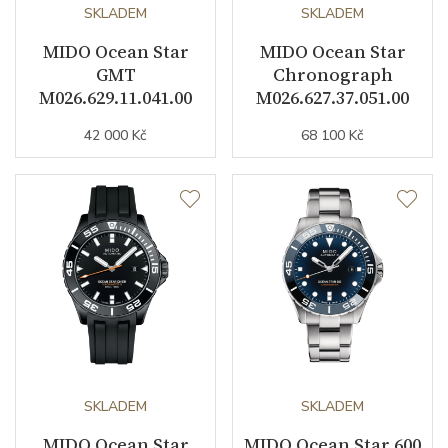
Kameny strojku
SKLADEM
21
SKLADEM
MIDO Ocean Star
MIDO Ocean Star
Kyvy strojku
28800
GMT
Chronograph
M026.629.11.041.00
M026.627.37.051.00
Funkce
42 000 Kč
68 100 Kč
Datumovka
ANO
Sekundová ručka
ANO
Číselník
Barva číselníku
černá / modrá
Indexy číselníku
indexy / tečky/body
SKLADEM
SKLADEM
MIDO Ocean Star
MIDO Ocean Star 600