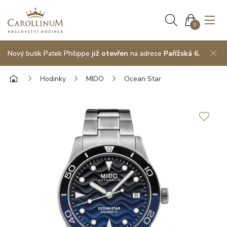
0
Nový butik Patek Philippe
již otevřen
na adrese
Pařížská 6.
Hodinky
MIDO
Ocean Star