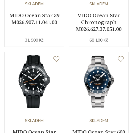
Kameny strojku
SKLADEM
25
SKLADEM
MIDO Ocean Star 39
MIDO Ocean Star
Kyvy strojku
21600
M026.907.11.041.00
Chronograph
M026.627.37.051.00
Funkce
31 900 Kč
68 100 Kč
Datumovka
ANO
Sekundová ručka
ANO
Chronograf
ANO
Číselník
Barva číselníku
modrá
SKLADEM
SKLADEM
MIDO Ocean Star
MIDO Ocean Star 600
Indexy číselníku
indexy