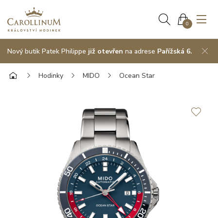
0
Nový butik Patek Philippe
již otevřen
na adrese
Pařížská 6.
Hodinky
MIDO
Ocean Star