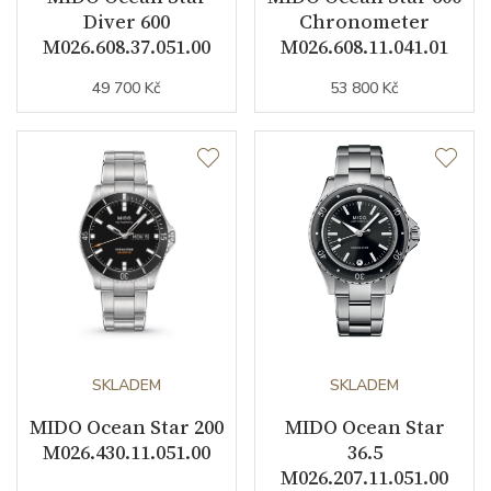
Diver 600
Chronometer
M026.608.37.051.00
M026.608.11.041.01
Řemínek / Spona
49 700 Kč
53 800 Kč
Materiál řemínku
nerezová ocel
Barva řemínku
ocelový tah
Doplňující údaje
Váha (g)
205.00
Záruční doba
24
SKLADEM
SKLADEM
nepodnikatelé (měsíců)
MIDO Ocean Star 200
MIDO Ocean Star
Modelová řada
Ocean Star
M026.430.11.051.00
36.5
M026.207.11.051.00