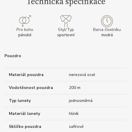
Technická specifikace
Pro koho
Styl/Typ
Barva číselníku
pánské
sportovní
modrá
Pouzdro
Materiál pouzdra
nerezová ocel
Vodotěsnost pouzdra
200 m
Typ lunety
jednosměrná
Materiál lunety
hliník
Sklíčko pouzdra
safírové