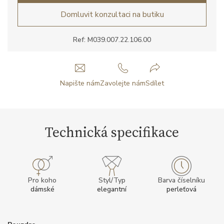
Domluvit konzultaci na butiku
Ref: M039.007.22.106.00
Napište nám
Zavolejte nám
Sdílet
Technická specifikace
Pro koho
Styl/Typ
Barva číselníku
dámské
elegantní
perleťová