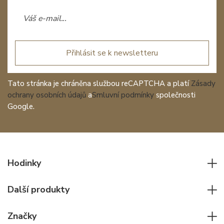
Přihlásit se k newsletteru
Tato stránka je chráněna službou reCAPTCHA a platí
Zásady
ochrany osobních údajů
a
Smluvní podmínky
společnosti
Google.
Hodinky
Všechny hodinky
Další produkty
Pánské hodinky
Psací potřeby
Dámské hodinky
Značky