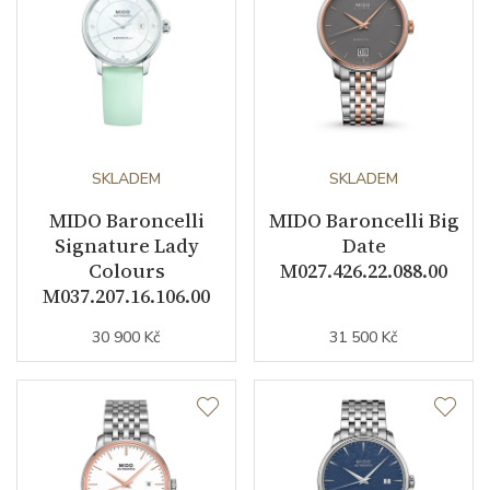
Řemínek / Ref.
M605016954
Materiál spony
nerezová ocel
Doplňující údaje
SKLADEM
SKLADEM
Váha (g)
62.00
MIDO Baroncelli
MIDO Baroncelli Big
Signature Lady
Date
Zdobení
diamanty
Colours
M027.426.22.088.00
M037.207.16.106.00
Modelová řada
Baroncelli
30 900 Kč
31 500 Kč