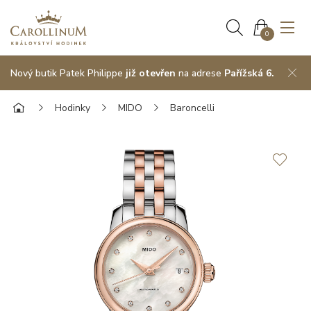
0
Nový butik Patek Philippe
již otevřen
na adrese
Pařížská 6.
Hodinky
MIDO
Baroncelli