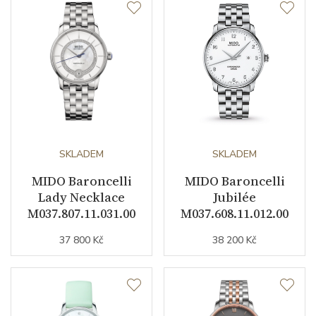
Datumovka
ANO
Sekundová ručka
ANO
Číselník
Barva číselníku
perleťová
SKLADEM
SKLADEM
MIDO Baroncelli
MIDO Baroncelli
Indexy číselníku
diamanty
Lady Necklace
Jubilée
M037.807.11.031.00
M037.608.11.012.00
Řemínek / Spona
37 800 Kč
38 200 Kč
Materiál řemínku
PVD / nerezová ocel
Barva řemínku
ocelový tah / růžová