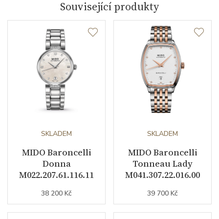
Související produkty
Materiál korunky
nerezová ocel / PVD
Průměr pouzdra (mm)
25.00
Strojek
Typ strojku
MIDO Automatic 38
Rezerva chodu strojku
38
Kalibr strojku
SKLADEM
automatický nátah
SKLADEM
MIDO Baroncelli
MIDO Baroncelli
Kameny strojku
25
Donna
Tonneau Lady
M022.207.61.116.11
M041.307.22.016.00
Kyvy strojku
28800
38 200 Kč
39 700 Kč
Funkce