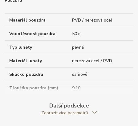
Pouzdro
Materiál pouzdra
PVD / nerezová ocel
Vodotěsnost pouzdra
50 m
Typ lunety
pevná
Materiál lunety
nerezová ocel / PVD
Sklíčko pouzdra
safírové
Tloušťka pouzdra (mm)
9.10
Dýnko pouzdra
průhledné
Další podsekce
Zobrazit více parametrů
Antireflexní sklíčko
ANO
Tvar pouzdra
kulatý