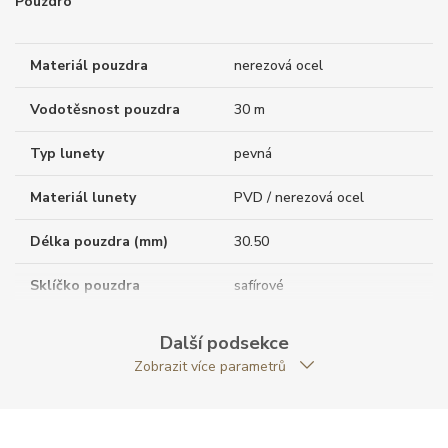
Pouzdro
Materiál pouzdra
nerezová ocel
Vodotěsnost pouzdra
30 m
Typ lunety
pevná
Materiál lunety
PVD / nerezová ocel
Délka pouzdra (mm)
30.50
Sklíčko pouzdra
safírové
Tloušťka pouzdra (mm)
7.50
Další podsekce
Zobrazit více parametrů
Dýnko pouzdra
průhledné
Antireflexní sklíčko
ANO