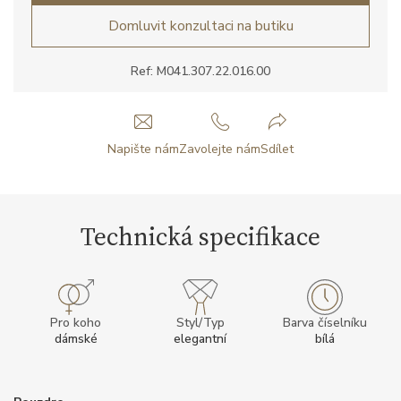
Domluvit konzultaci na butiku
Ref: M041.307.22.016.00
Napište nám
Zavolejte nám
Sdílet
Technická specifikace
Pro koho
Styl/Typ
Barva číselníku
dámské
elegantní
bílá