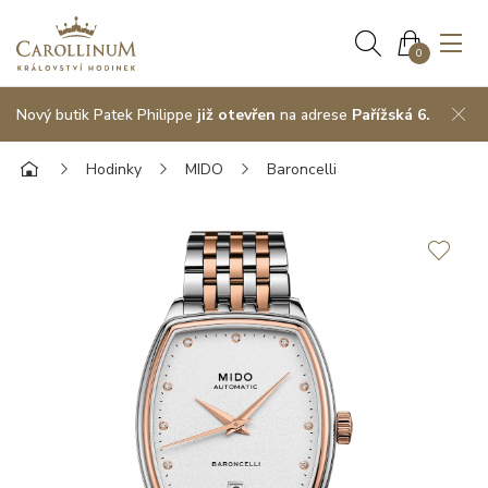
0
Nový butik Patek Philippe
již otevřen
na adrese
Pařížská 6.
Hodinky
MIDO
Baroncelli