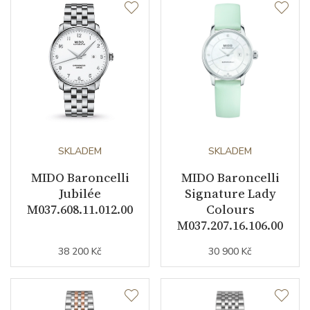
Datumovka
ANO
Sekundová ručka
ANO
Číselník
Barva číselníku
bílá
SKLADEM
SKLADEM
MIDO Baroncelli
MIDO Baroncelli
Indexy číselníku
diamanty
Jubilée
Signature Lady
M037.608.11.012.00
Colours
Řemínek / Spona
M037.207.16.106.00
38 200 Kč
30 900 Kč
Materiál řemínku
růžové zlato / PVD /
nerezová ocel