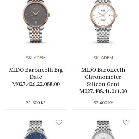
Barva řemínku
ocelový tah / růžová
Doplňující údaje
Záruční doba
24
nepodnikatelé (měsíců)
SKLADEM
SKLADEM
Modelová řada
Baroncelli
MIDO Baroncelli Big
MIDO Baroncelli
Date
Chronometer
M027.426.22.088.00
Silicon Gent
M027.408.41.011.00
31 500 Kč
62 400 Kč