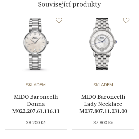
Související produkty
Tvar pouzdra
soudkový
Šířka pouzdra (mm)
35.00
Strojek
Typ strojku
Mido 1192 (ETA 2892-A2)
Rezerva chodu strojku
42
Kalibr strojku
SKLADEM
automatický nátah
SKLADEM
MIDO Baroncelli
MIDO Baroncelli
Kameny strojku
21
Donna
Lady Necklace
M022.207.61.116.11
M037.807.11.031.00
Kyvy strojku
28800
38 200 Kč
37 800 Kč
Funkce