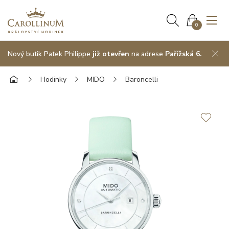
0
Nový butik Patek Philippe
již otevřen
na adrese
Pařížská 6.
Hodinky
MIDO
Baroncelli