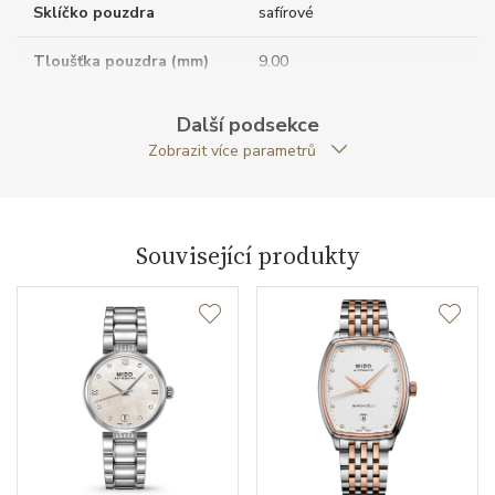
Sklíčko pouzdra
safírové
Tloušťka pouzdra (mm)
9.00
Dýnko pouzdra
průhledné
Další podsekce
Zobrazit více parametrů
Antireflexní sklíčko
ANO
Tvar pouzdra
kulatý
Související produkty
Průměr pouzdra (mm)
30.00
Strojek
Typ strojku
Mido 48 Automatic
Rezerva chodu strojku
48
Kalibr strojku
automatický nátah