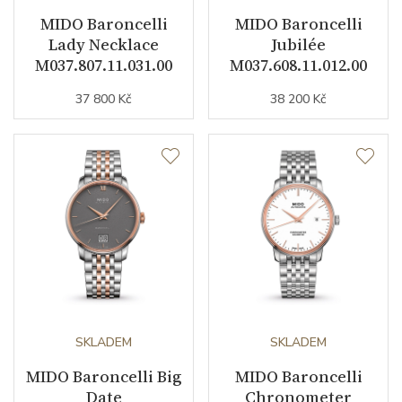
MIDO Baroncelli
MIDO Baroncelli
Lady Necklace
Jubilée
Řemínek / Spona
M037.807.11.031.00
M037.608.11.012.00
37 800 Kč
38 200 Kč
Materiál řemínku
kůže
Další řemínek v balení
ANO
Doplňující údaje
Váha (g)
40.00
Záruční doba
24
nepodnikatelé (měsíců)
SKLADEM
SKLADEM
Modelová řada
Baroncelli
MIDO Baroncelli Big
MIDO Baroncelli
Date
Chronometer