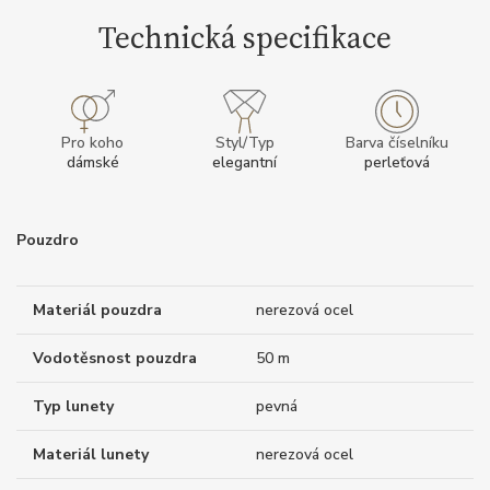
Technická specifikace
Pro koho
Styl/Typ
Barva číselníku
dámské
elegantní
perleťová
Pouzdro
Materiál pouzdra
nerezová ocel
Vodotěsnost pouzdra
50 m
Typ lunety
pevná
Materiál lunety
nerezová ocel