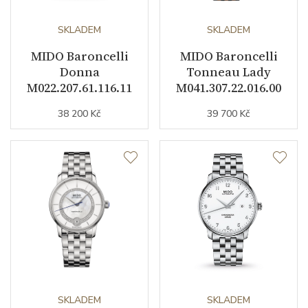
Kameny strojku
SKLADEM
24
SKLADEM
MIDO Baroncelli
MIDO Baroncelli
Kyvy strojku
28800
Donna
Tonneau Lady
M022.207.61.116.11
M041.307.22.016.00
Funkce
38 200 Kč
39 700 Kč
Datumovka
ANO
Sekundová ručka
ANO
Číselník
Barva číselníku
perleťová
Indexy číselníku
indexy
SKLADEM
SKLADEM