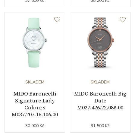
37 800 Kč
38 200 Kč
Materiál řemínku
nerezová ocel / PVD
Barva řemínku
ocelový tah / růžová
Doplňující údaje
Váha (g)
109.00
Záruční doba
24
nepodnikatelé (měsíců)
SKLADEM
SKLADEM
Modelová řada
Baroncelli
MIDO Baroncelli
MIDO Baroncelli Big
Signature Lady
Date
Colours
M027.426.22.088.00
M037.207.16.106.00
30 900 Kč
31 500 Kč