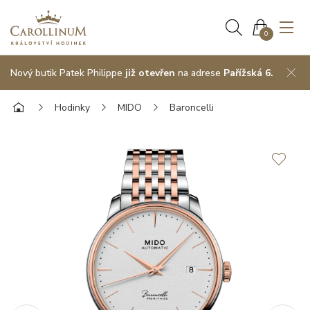
0
Nový butik Patek Philippe
již otevřen
na adrese
Pařížská 6.
Hodinky
MIDO
Baroncelli