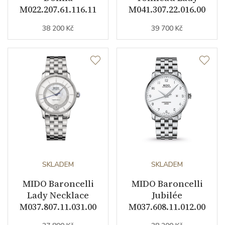
M022.207.61.116.11
M041.307.22.016.00
Funkce
38 200 Kč
39 700 Kč
Datumovka
ANO
Sekundová ručka
ANO
Číselník
Barva číselníku
bílá
Indexy číselníku
indexy
SKLADEM
SKLADEM
MIDO Baroncelli
MIDO Baroncelli
Lady Necklace
Jubilée
Řemínek / Spona
M037.807.11.031.00
M037.608.11.012.00