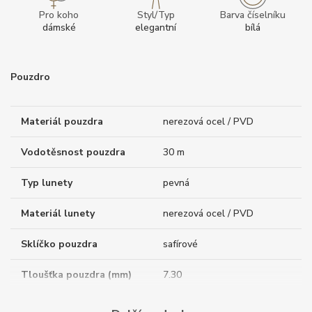
Pro koho
Styl/Typ
Barva číselníku
dámské
elegantní
bílá
Pouzdro
Materiál pouzdra
nerezová ocel / PVD
Vodotěsnost pouzdra
30 m
Typ lunety
pevná
Materiál lunety
nerezová ocel / PVD
Sklíčko pouzdra
safírové
Tloušťka pouzdra (mm)
7.30
Dýnko pouzdra
průhledné