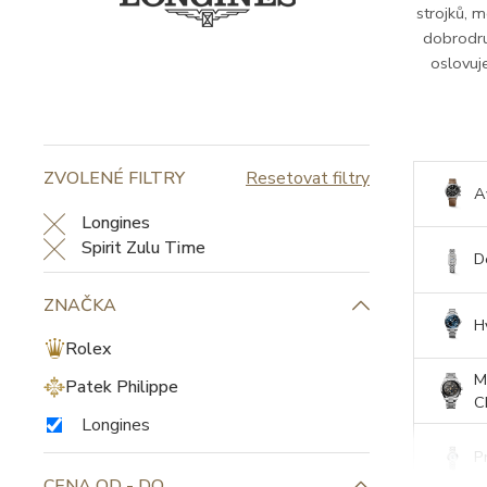
strojků, m
dobrodru
oslovuje
ZVOLENÉ FILTRY
Resetovat filtry
A
Longines
Spirit Zulu Time
D
ZNAČKA
H
Rolex
M
Patek Philippe
C
Longines
P
CENA OD - DO