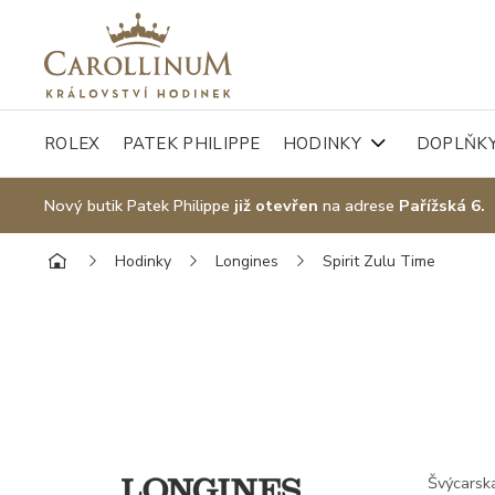
ROLEX
PATEK PHILIPPE
HODINKY
DOPLŇK
Nový butik Patek Philippe
již otevřen
na adrese
Pařížská 6.
Hodinky
Longines
Spirit Zulu Time
Švýcarská