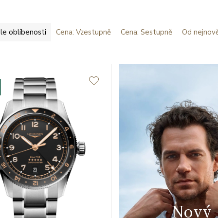
le oblíbenosti
Cena: Vzestupně
Cena: Sestupně
Od nejnově
Nový