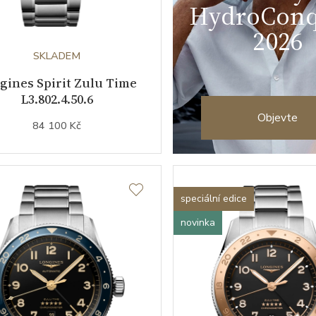
HydroConq
2026
SKLADEM
gines Spirit Zulu Time
L3.802.4.50.6
Objevte
84 100 Kč
speciální edice
novinka