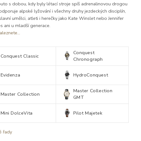
 pouto s dobou, kdy byly létací stroje spíš adrenalinovou drogou
poruje alpské lyžování i všechny druhy jezdeckých disciplín,
lavní umělci, atleti i herečky jako Kate Winslet nebo Jennifer
s ani u mladší generace.
aleznete...
Conquest
Conquest Classic
Chronograph
Evidenza
HydroConquest
Master Collection
Master Collection
GMT
Mini DolceVita
Pilot Majetek
é řady