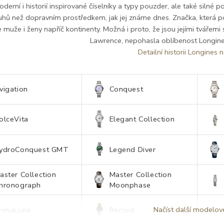
oderní i historií inspirované číselníky a typy pouzder, ale také silné
hů než dopravním prostředkem, jak jej známe dnes. Značka, která pod
 muže i ženy napříč kontinenty. Možná i proto, že jsou jejími tvářemi s
Lawrence, nepohasla oblíbenost Longine
Detailní historii Longines n
vigation
Conquest
olceVita
Elegant Collection
ydroConquest GMT
Legend Diver
aster Collection
Master Collection
hronograph
Moonphase
Načíst další modelov
rimaLuna
Record