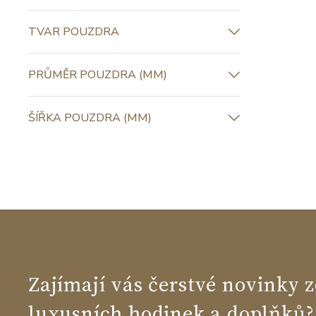
TVAR POUZDRA
PRŮMĚR POUZDRA (MM)
ŠÍŘKA POUZDRA (MM)
Zajímají vás čerstvé novinky z
luxusních hodinek a doplňků?