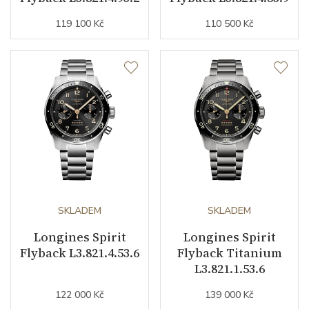
Číselník
119 100 Kč
110 500 Kč
Barva číselníku
antracitová
Indexy číselníku
arabské číslice
Řemínek / Spona
Materiál řemínku
nerezová ocel
Barva řemínku
ocelový tah
SKLADEM
SKLADEM
Šířka řemínku (nožky/spona)
22/0
Longines Spirit
Longines Spirit
Flyback L3.821.4.53.6
Flyback Titanium
L3.821.1.53.6
Doplňující údaje
122 000 Kč
139 000 Kč