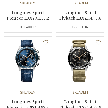
Kalibr strojku
SKLADEM
automatický nátah
SKLADEM
Longines Spirit
Longines Spirit
Kameny strojku
21
Pioneer L3.829.1.53.2
Flyback L3.821.4.93.6
Kyvy strojku
25200
101 400 Kč
122 000 Kč
Funkce
Datumovka
ANO
Sekundová ručka
ANO
GMT
ANO
Ochrana proti
ANO
SKLADEM
SKLADEM
magnetickému poli
Longines Spirit
Longines Spirit
Flyback L3.821.4.93.2
Flyback L3.821.4.53.9