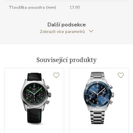
Tloušťka pouzdra (mm)
13.90
Dýnko pouzdra
neprůhledné
Další podsekce
Zobrazit více parametrů
Antireflexní sklíčko
ANO
Tvar pouzdra
kulatý
Související produkty
Průměr pouzdra (mm)
42.00
Strojek
Typ strojku
L844.4 Longines
Certifikace strojku
COSC
Rezerva chodu strojku
72