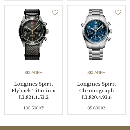
Váha (g)
164.60
Záruční doba
24
nepodnikatelé (měsíců)
Modelová řada
Spirit
SKLADEM
SKLADEM
Longines Spirit
Longines Spirit
Flyback Titanium
Chronograph
L3.821.1.53.2
L3.820.4.93.6
130 500 Kč
85 600 Kč