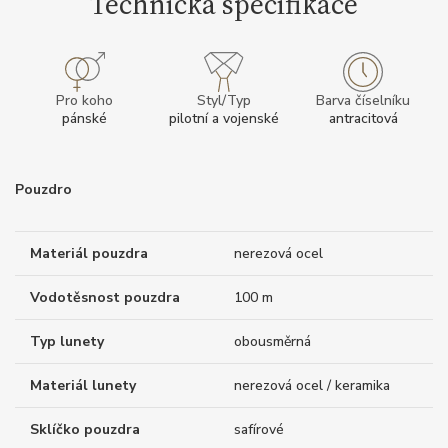
Technická specifikace
Pro koho
Styl/Typ
Barva číselníku
pánské
pilotní a vojenské
antracitová
Pouzdro
Materiál pouzdra
nerezová ocel
Vodotěsnost pouzdra
100 m
Typ lunety
obousměrná
Materiál lunety
nerezová ocel / keramika
Sklíčko pouzdra
safírové