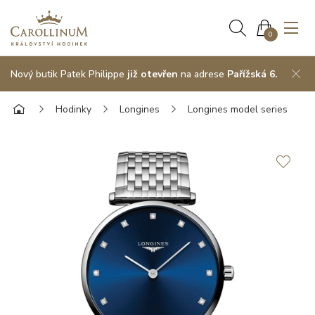
0
Nový butik Patek Philippe
již otevřen
na adrese
Pařížská 6.
Hodinky
Longines
Longines model series