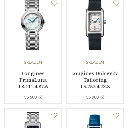
Indexy číselníku
diamanty
Řemínek / Spona
Materiál řemínku
nerezová ocel
Barva řemínku
ocelový tah
SKLADEM
SKLADEM
Šířka řemínku (nožky/spona)
Longines
20/0
Longines DolceVita
PrimaLuna
Tailoring
L8.111.4.87.6
L5.757.4.73.8
Doplňující údaje
55 500 Kč
55 900 Kč
Váha (g)
88.70
Záruční doba
24