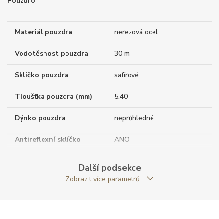
Pouzdro
Materiál pouzdra
nerezová ocel
Vodotěsnost pouzdra
30 m
Sklíčko pouzdra
safírové
Tloušťka pouzdra (mm)
5.40
Dýnko pouzdra
neprůhledné
Antireflexní sklíčko
ANO
Tvar pouzdra
kulatý
Další podsekce
Zobrazit více parametrů
Průměr pouzdra (mm)
38.00
Strojek