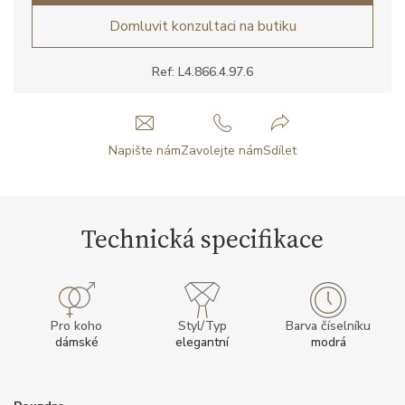
Domluvit konzultaci na butiku
Ref: L4.866.4.97.6
Napište nám
Zavolejte nám
Sdílet
Technická specifikace
Pro koho
Styl/Typ
Barva číselníku
dámské
elegantní
modrá