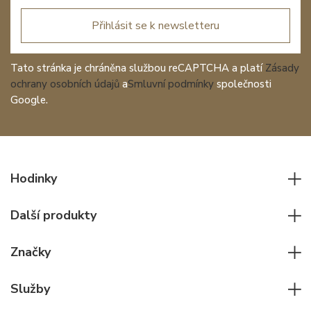
Přihlásit se k newsletteru
Tato stránka je chráněna službou reCAPTCHA a platí
Zásady
ochrany osobních údajů
a
Smluvní podmínky
společnosti
Google.
Hodinky
Všechny hodinky
Další produkty
Pánské hodinky
Psací potřeby
Dámské hodinky
Značky
Kožené zboží
Elegantní hodinky
Rolex
Ostatní doplňky
Služby
Pilotní hodinky
Patek Philippe