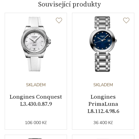
Související produkty
Typ strojku
L420 quartz Longines
Kalibr strojku
quartz
Kameny strojku
13
Funkce
Datumovka
NE
SKLADEM
SKLADEM
Longines Conquest
Longines
Sekundová ručka
NE
L3.430.0.87.9
PrimaLuna
L8.112.4.98.6
Číselník
106 000 Kč
36 400 Kč
Barva číselníku
modrá