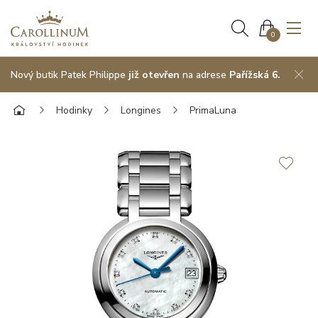
0
Nový butik Patek Philippe
již otevřen
na adrese
Pařížská 6.
Hodinky
Longines
PrimaLuna