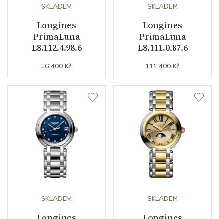
Kyvy strojku
SKLADEM
28800
SKLADEM
Longines
Longines
PrimaLuna
PrimaLuna
Funkce
L8.112.4.98.6
L8.111.0.87.6
36 400 Kč
111 400 Kč
Datumovka
ANO
Sekundová ručka
ANO
Číselník
Barva číselníku
perleťová
Indexy číselníku
diamanty
SKLADEM
SKLADEM
Řemínek / Spona
Longines
Longines