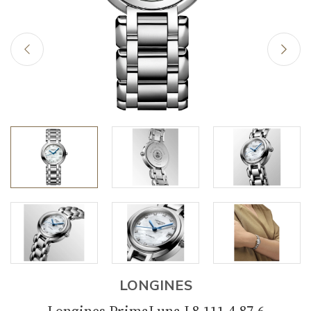
LONGINES
Longines PrimaLuna L8.111.4.87.6