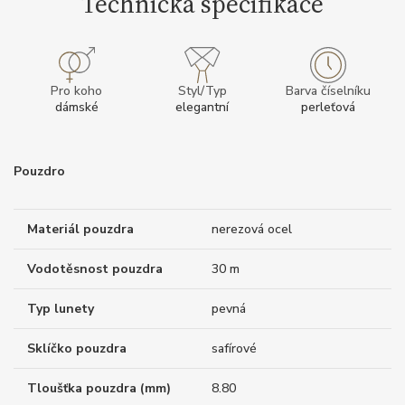
Technická specifikace
Pro koho
Styl/Typ
Barva číselníku
dámské
elegantní
perleťová
Pouzdro
Materiál pouzdra
nerezová ocel
Vodotěsnost pouzdra
30 m
Typ lunety
pevná
Sklíčko pouzdra
safírové
Tloušťka pouzdra (mm)
8.80