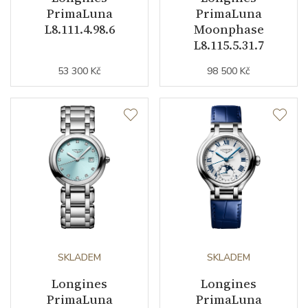
PrimaLuna
PrimaLuna
Materiál řemínku
nerezová ocel
L8.111.4.98.6
Moonphase
L8.115.5.31.7
Šířka řemínku (nožky/spona)
6/0
53 300 Kč
98 500 Kč
Doplňující údaje
Váha (g)
78.10
Záruční doba
24
nepodnikatelé (měsíců)
Modelová řada
PrimaLuna
SKLADEM
SKLADEM
Longines
Longines
PrimaLuna
PrimaLuna