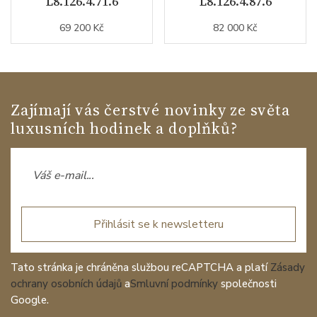
L8.126.4.71.6
L8.126.4.87.6
69 200 Kč
82 000 Kč
Zajímají vás čerstvé novinky ze světa
luxusních hodinek a doplňků?
Přihlásit se k newsletteru
Tato stránka je chráněna službou reCAPTCHA a platí
Zásady
ochrany osobních údajů
a
Smluvní podmínky
společnosti
Google.