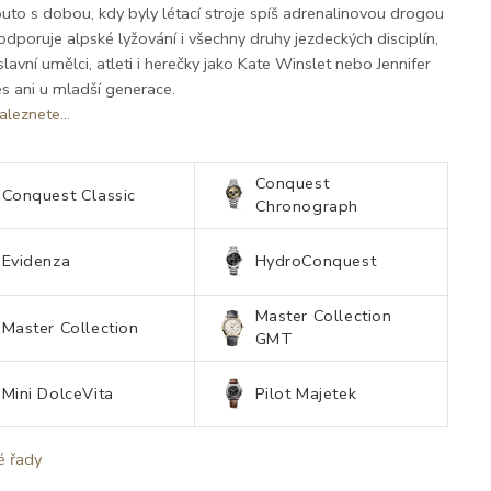
 pouto s dobou, kdy byly létací stroje spíš adrenalinovou drogou
poruje alpské lyžování i všechny druhy jezdeckých disciplín,
lavní umělci, atleti i herečky jako Kate Winslet nebo Jennifer
s ani u mladší generace.
aleznete...
Conquest
Conquest Classic
Chronograph
Evidenza
HydroConquest
Master Collection
Master Collection
GMT
Mini DolceVita
Pilot Majetek
é řady