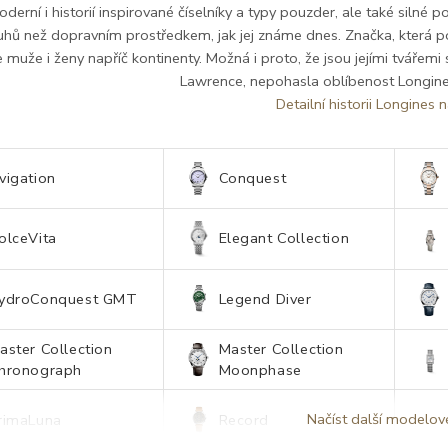
oderní i historií inspirované číselníky a typy pouzder, ale také silné
hů než dopravním prostředkem, jak jej známe dnes. Značka, která pod
 muže i ženy napříč kontinenty. Možná i proto, že jsou jejími tvářemi s
Lawrence, nepohasla oblíbenost Longine
Detailní historii Longines n
vigation
Conquest
olceVita
Elegant Collection
ydroConquest GMT
Legend Diver
aster Collection
Master Collection
hronograph
Moonphase
Načíst další modelov
rimaLuna
Record