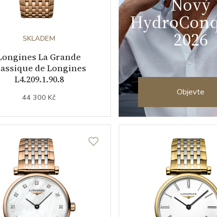
Nový
HydroConq
2026
SKLADEM
Longines La Grande
lassique de Longines
L4.209.1.90.8
Objevte
44 300 Kč