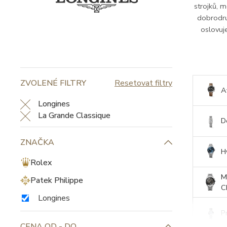
strojků, m
dobrodru
oslovuje
ZVOLENÉ FILTRY
Resetovat filtry
A
Longines
La Grande Classique
D
ZNAČKA
H
Rolex
M
Patek Philippe
C
Longines
P
CENA OD - DO