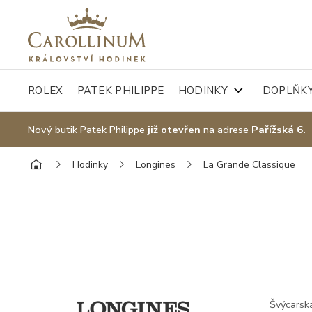
ROLEX
PATEK PHILIPPE
HODINKY
DOPLŇK
Nový butik Patek Philippe
již otevřen
na adrese
Pařížská 6.
Hodinky
Longines
La Grande Classique
Švýcarská