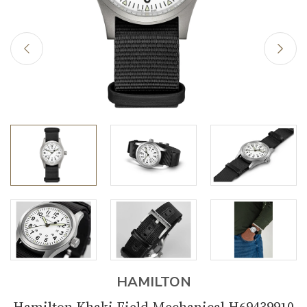
HAMILTON
Hamilton Khaki Field Mechanical H69439910