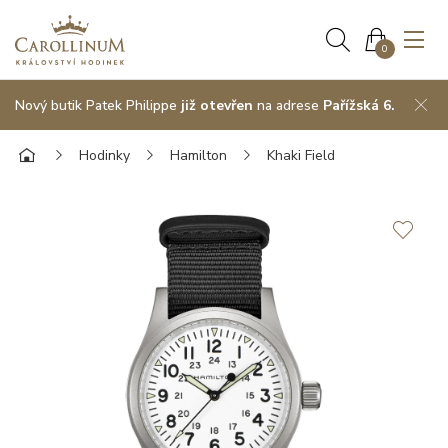
0
Nový butik Patek Philippe
již otevřen
na adrese
Pařížská 6.
Hodinky
Hamilton
Khaki Field