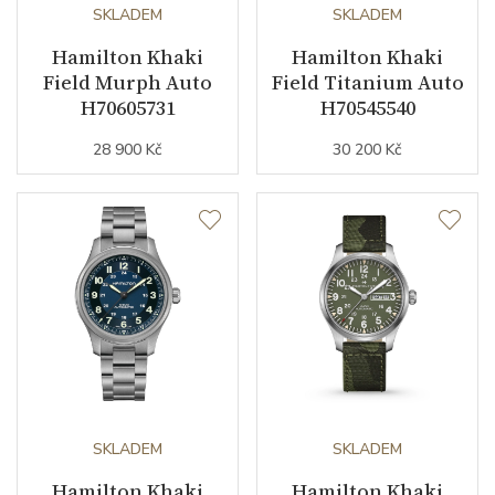
Kyvy strojku
SKLADEM
21600
SKLADEM
Hamilton Khaki
Hamilton Khaki
Field Murph Auto
Field Titanium Auto
Funkce
H70605731
H70545540
28 900 Kč
30 200 Kč
Datumovka
NE
Sekundová ručka
ANO
Číselník
Barva číselníku
bílá
Indexy číselníku
arabské číslice
SKLADEM
SKLADEM
Řemínek / Spona
Hamilton Khaki
Hamilton Khaki