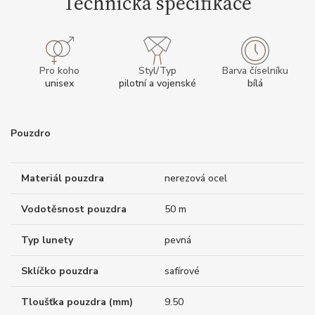
Technická specifikace
Pro koho
Styl/Typ
Barva číselníku
unisex
pilotní a vojenské
bílá
Pouzdro
Materiál pouzdra
nerezová ocel
Vodotěsnost pouzdra
50 m
Typ lunety
pevná
Sklíčko pouzdra
safírové
Tloušťka pouzdra (mm)
9.50