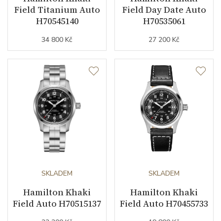
Field Titanium Auto
Field Day Date Auto
Materiál řemínku
textil
H70545140
H70535061
34 800 Kč
27 200 Kč
Barva řemínku
černá
Šířka řemínku (nožky/spona)
20/0
Řemínek / Ref.
H6006821041
Doplňující údaje
Záruční doba
24
nepodnikatelé (měsíců)
SKLADEM
SKLADEM
Modelová řada
Khaki Field
Hamilton Khaki
Hamilton Khaki
Field Auto H70515137
Field Auto H70455733