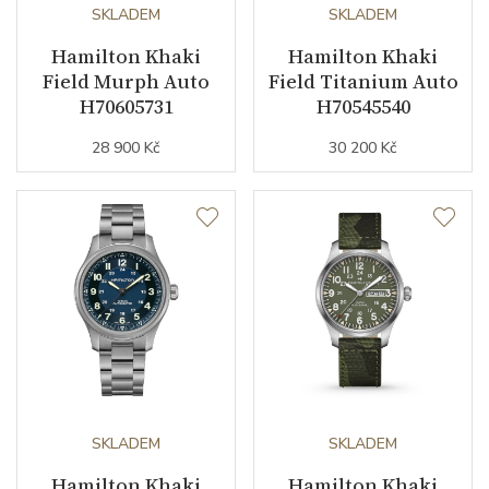
Barva číselníku
černá
SKLADEM
SKLADEM
Hamilton Khaki
Hamilton Khaki
Řemínek / Spona
Field Murph Auto
Field Titanium Auto
H70605731
H70545540
Materiál řemínku
nerezová ocel
28 900 Kč
30 200 Kč
Barva řemínku
ocelový tah
Doplňující údaje
Záruční doba
24
nepodnikatelé (měsíců)
Modelová řada
Khaki Field
SKLADEM
SKLADEM
Hamilton Khaki
Hamilton Khaki