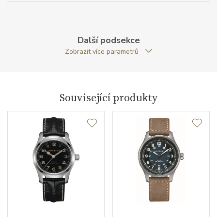
Strojek
Další podsekce
Zobrazit více parametrů
Rezerva chodu strojku
80
Kalibr strojku
automatický nátah
Související produkty
Funkce
Datumovka
ANO
Sekundová ručka
ANO
Číselník