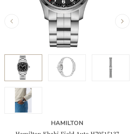
HAMILTON
Hamilton Khaki Field Auto H70515137