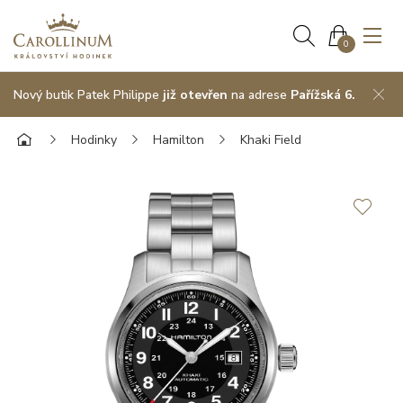
0
Nový butik Patek Philippe
již otevřen
na adrese
Pařížská 6.
Hodinky
Hamilton
Khaki Field