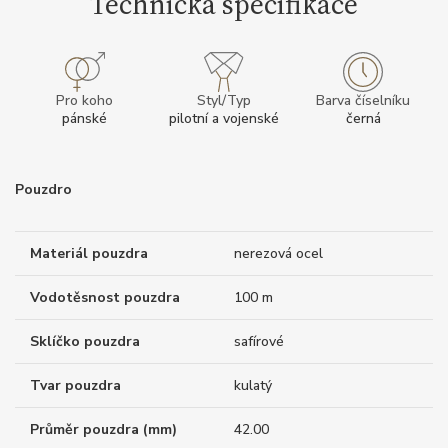
Technická specifikace
Pro koho
Styl/Typ
Barva číselníku
pánské
pilotní a vojenské
černá
Pouzdro
Materiál pouzdra
nerezová ocel
Vodotěsnost pouzdra
100 m
Sklíčko pouzdra
safírové
Tvar pouzdra
kulatý
Průměr pouzdra (mm)
42.00