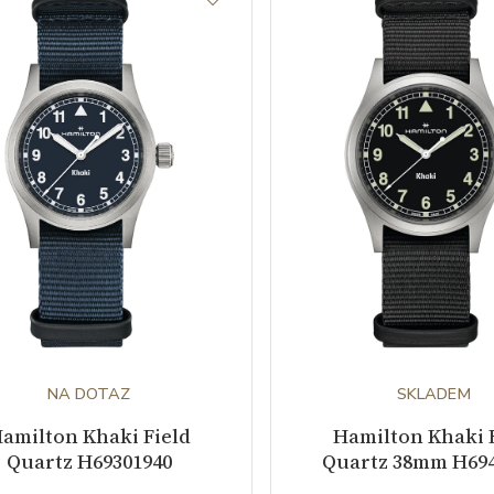
NA DOTAZ
SKLADEM
amilton Khaki Field
Hamilton Khaki 
Quartz H69301940
Quartz 38mm H694