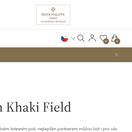
0
0
 Khaki Field
álném bitevním poli, nejlepším partnerem můžou být i pro vás.