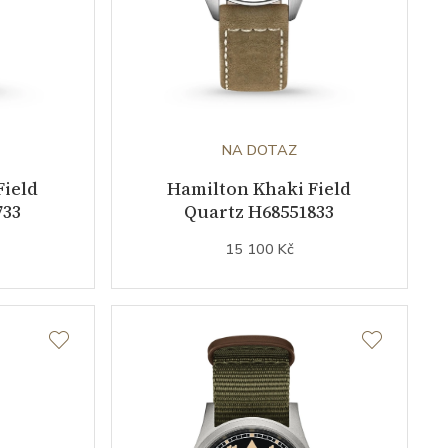
NA DOTAZ
Field
Hamilton Khaki Field
733
Quartz H68551833
15 100 Kč