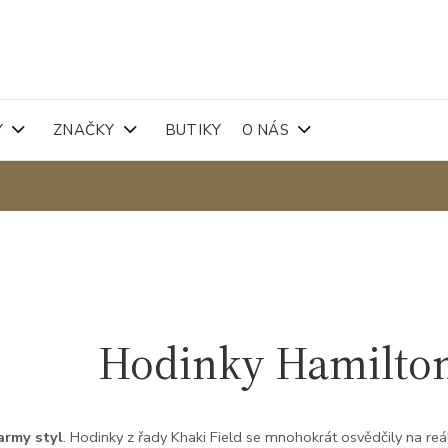
Y
ZNAČKY
BUTIKY
O NÁS
Hodinky Hamilton
army styl
. Hodinky z řady Khaki Field se mnohokrát osvědčily na re