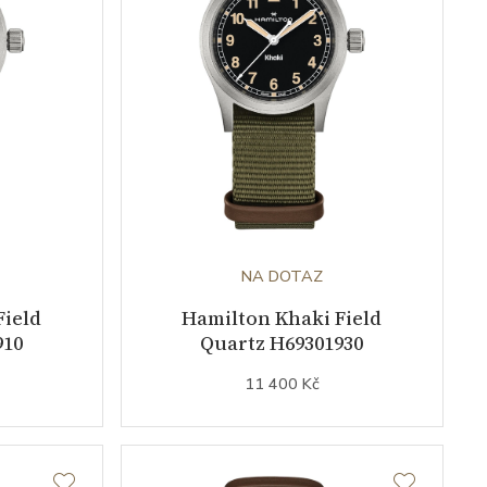
NA DOTAZ
Field
Hamilton Khaki Field
910
Quartz H69301930
11 400 Kč