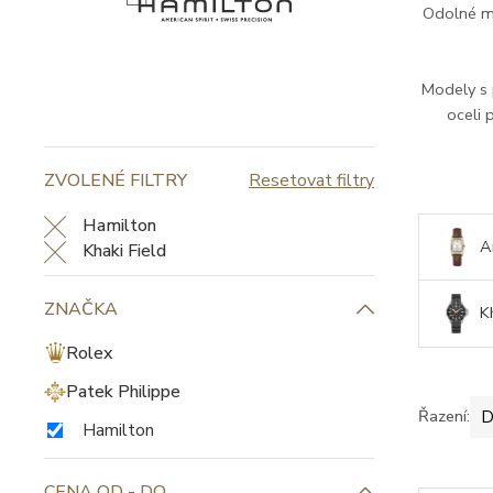
Odolné m
Modely s
oceli 
ZVOLENÉ FILTRY
Resetovat filtry
Hamilton
A
Khaki Field
ZNAČKA
K
Rolex
Patek Philippe
Řazení:
D
Hamilton
CENA OD - DO