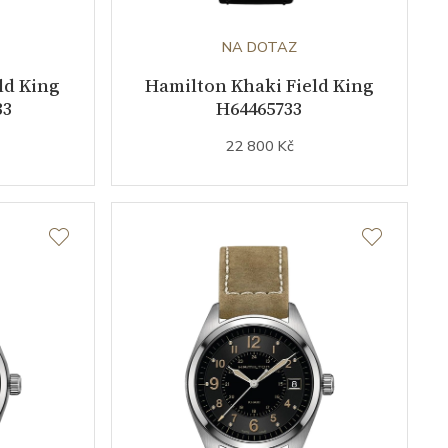
NA DOTAZ
ld King
Hamilton Khaki Field King
33
H64465733
22 800 Kč