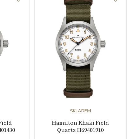
SKLADEM
Field
Hamilton Khaki Field
01430
Quartz H69401910