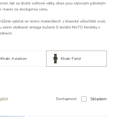
první, tak za druhé světové války, dnes jsou stylovým pánským
lů i barev za dostupnou cenu.
ůžete vybírat ve vícero materiálech: z klasické ušlechtilé oceli,
u velmi oblíbené vintage kožené či textilní NATO řemínky v
stínech.
Khaki Aviation
Khaki Field
Skladem
Dostupnost:
jších