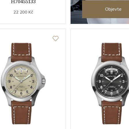
H70455133
Objevte
22 200 Kč