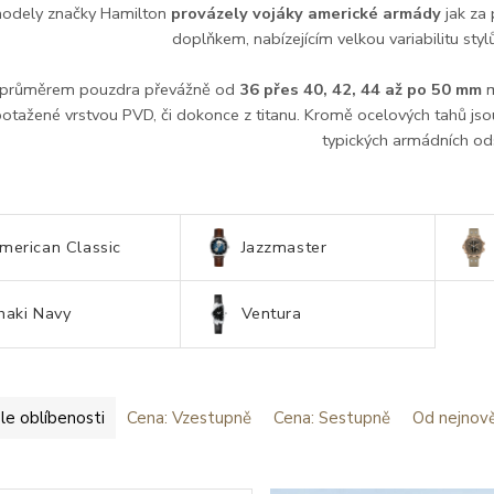
odely značky Hamilton
provázely vojáky americké armády
jak za 
doplňkem, nabízejícím velkou variabilitu sty
 průměrem pouzdra převážně od
36 přes 40, 42, 44 až po 50 mm
m
potažené vrstvou PVD, či dokonce z titanu. Kromě ocelových tahů jso
typických armádních od
merican Classic
Jazzmaster
haki Navy
Ventura
le oblíbenosti
Cena: Vzestupně
Cena: Sestupně
Od nejnově