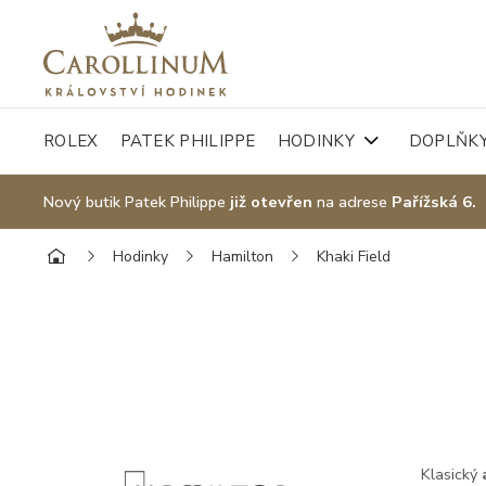
ROLEX
PATEK PHILIPPE
HODINKY
DOPLŇK
Nový butik Patek Philippe
již otevřen
na adrese
Pařížská 6.
Hodinky
Hamilton
Khaki Field
Klasický