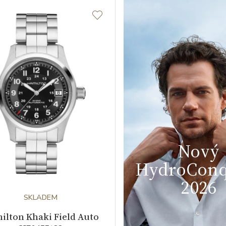
Nový
HydroConq
2026
SKLADEM
ilton Khaki Field Auto