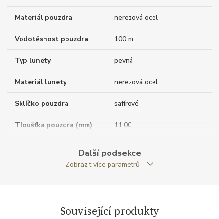
Materiál pouzdra
nerezová ocel
Vodotěsnost pouzdra
100 m
Typ lunety
pevná
Materiál lunety
nerezová ocel
Sklíčko pouzdra
safírové
Tloušťka pouzdra (mm)
11.00
Dýnko pouzdra
průhledné
Další podsekce
Zobrazit více parametrů
Tvar pouzdra
kulatý
Materiál korunky
nerezová ocel
Související produkty
Průměr pouzdra (mm)
42.00