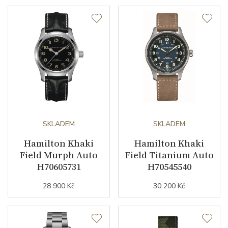
Strojek
Typ strojku
H-10 Hamilton
Rezerva chodu strojku
80
Kalibr strojku
automatický nátah
Kameny strojku
SKLADEM
25
SKLADEM
Hamilton Khaki
Hamilton Khaki
Kyvy strojku
21600
Field Murph Auto
Field Titanium Auto
H70605731
H70545540
Funkce
28 900 Kč
30 200 Kč
Datumovka
ANO