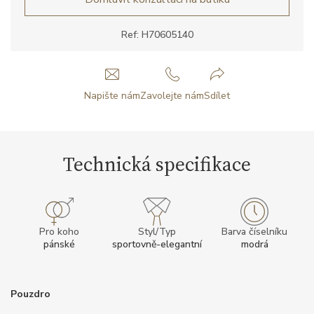
Ref: H70605140
Napište nám
Zavolejte nám
Sdílet
Technická specifikace
Pro koho
Styl/Typ
Barva číselníku
pánské
sportovně-elegantní
modrá
Pouzdro