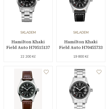
Šířka řemínku (nožky/spona)
22/20
Řemínek / Ref.
H6057051101
Materiál spony
nerezová ocel
SKLADEM
SKLADEM
Hamilton Khaki
Hamilton Khaki
Doplňující údaje
Field Auto H70515137
Field Auto H70455733
22 200 Kč
19 800 Kč
Modelová řada
Khaki Field