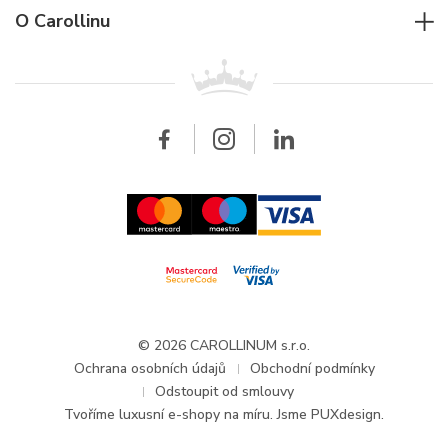
Rolex
Pro firmy
O Carollinu
Breitling
Patek Philippe
Pro prodejce
Kontakt
Všechny značky
Breitling
Velkoobchod
Velkoobchod
Carollinum
FAQ - Časté dotazy
O společnosti Carollinum
Hodinářský servis
Pracovní příležitosti
GDPR
Aktuality a oznámení
© 2026 CAROLLINUM s.r.o.
Ochrana osobních údajů
Obchodní podmínky
Odstoupit od smlouvy
Tvoříme
luxusní e-shopy na míru
. Jsme PUXdesign.