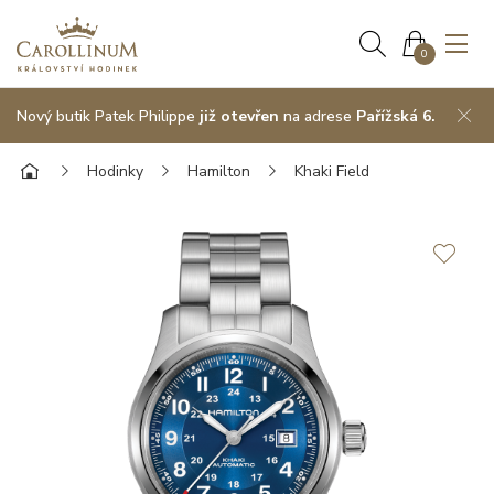
0
Nový butik Patek Philippe
již otevřen
na adrese
Pařížská 6.
Hodinky
Hamilton
Khaki Field