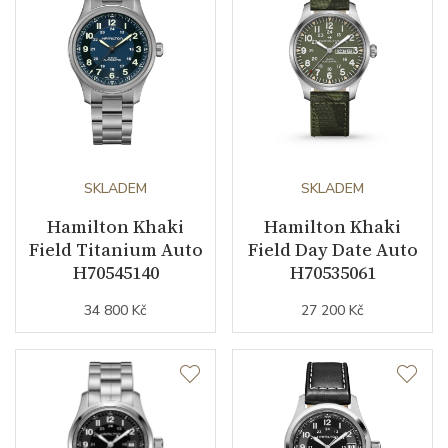
Sekundová ručka
ANO
Ochrana proti
ANO
magnetickému poli
Číselník
SKLADEM
SKLADEM
Barva číselníku
modrá
Hamilton Khaki
Hamilton Khaki
Field Titanium Auto
Field Day Date Auto
Indexy číselníku
arabské číslice
H70545140
H70535061
34 800 Kč
27 200 Kč
Řemínek / Spona
Materiál řemínku
nerezová ocel
Barva řemínku
ocelový tah