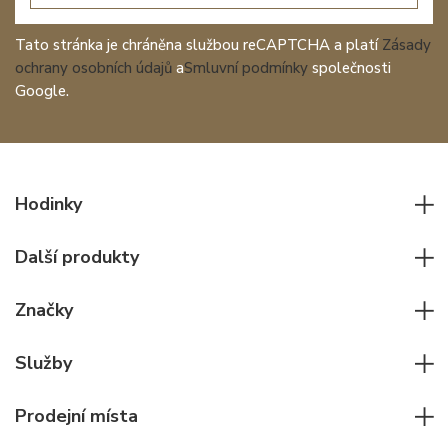
Tato stránka je chráněna službou reCAPTCHA a platí
Zásady
ochrany osobních údajů
a
Smluvní podmínky
společnosti
Google.
Hodinky
Všechny hodinky
Další produkty
Pánské hodinky
Psací potřeby
Dámské hodinky
Značky
Kožené zboží
Elegantní hodinky
Rolex
Ostatní doplňky
Služby
Pilotní hodinky
Patek Philippe
Hodinářský servis
Potápěčské hodinky
Cartier
Prodejní místa
Individuální poradenství
Jaeger-LeCoultre