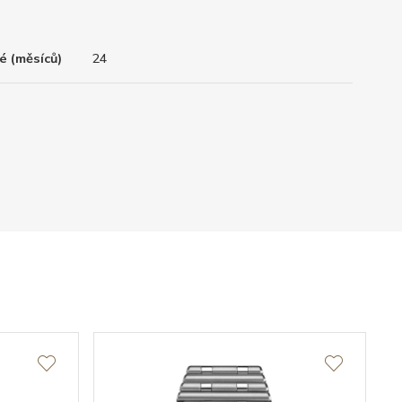
é (měsíců)
24