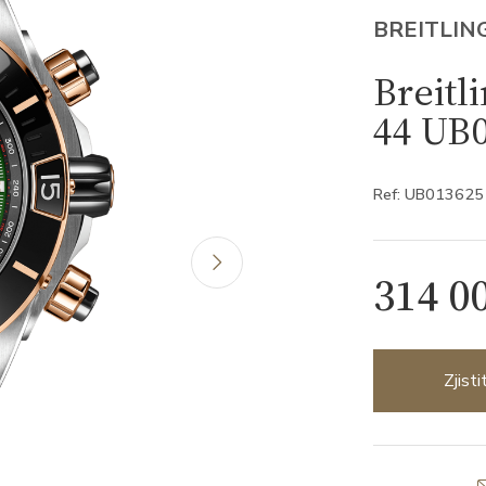
BREITLIN
Breitl
44 UB
Ref: UB01362
314 0
Zjist