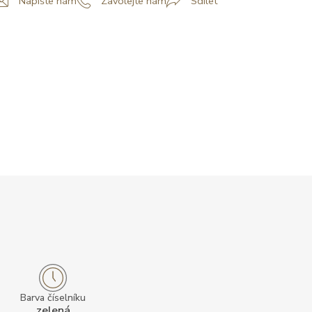
Napište nám
Zavolejte nám
Sdílet
Barva číselníku
zelená