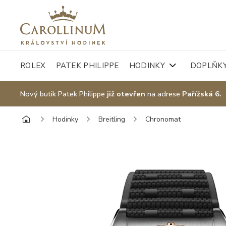
ROLEX
PATEK PHILIPPE
HODINKY
DOPLŇK
Nový butik Patek Philippe
již otevřen
na adrese
Pařížská 6.
Hodinky
Breitling
Chronomat