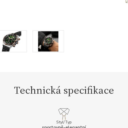
Technická specifikace
Styl/Typ
sportovně-elegantní