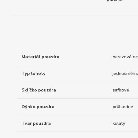
Materiál pouzdra
nerezová oce
Typ lunety
jednosměrn
Sklíčko pouzdra
safírové
Dýnko pouzdra
průhledné
Tvar pouzdra
kulatý