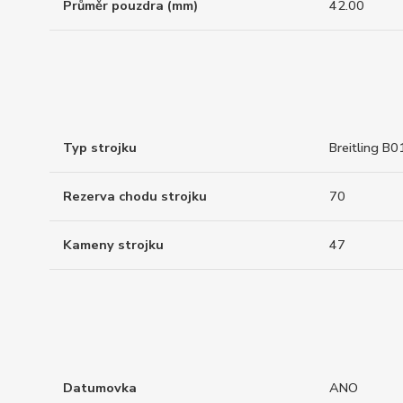
Průměr pouzdra (mm)
42.00
Typ strojku
Breitling B0
Rezerva chodu strojku
70
Kameny strojku
47
Datumovka
ANO