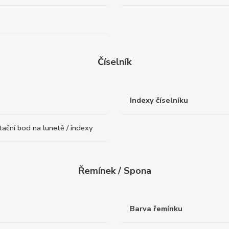
Číselník
Indexy číselníku
ntační bod na lunetě / indexy
Řemínek / Spona
Barva řemínku