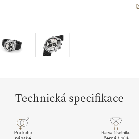
Technická specifikace
Pro koho
Barva číselníku
pánské
černá / bílá