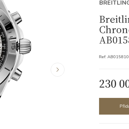
BREITLIN
Breitl
Chron
AB015
Ref: AB01581
230 0
Přid