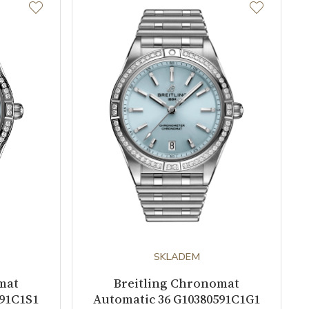
SKLADEM
mat
Breitling Chronomat
591C1S1
Automatic 36 G10380591C1G1