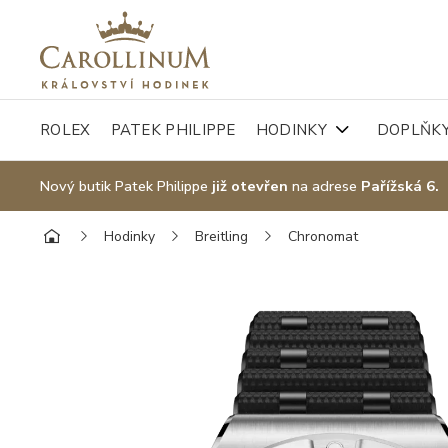
ROLEX
PATEK PHILIPPE
HODINKY
DOPLŇK
Nový butik Patek Philippe
již otevřen
na adrese
Pařížská 6.
Hodinky
Breitling
Chronomat