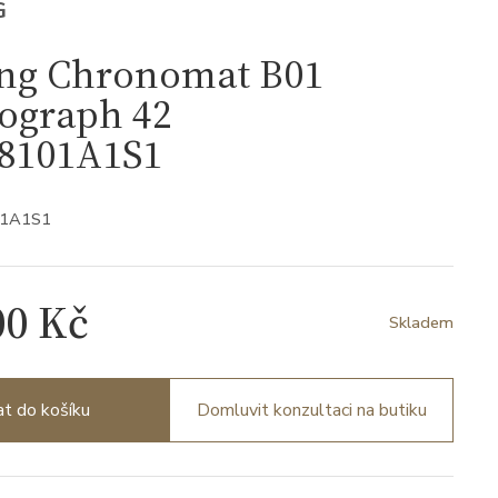
G
ing Chronomat B01
ograph 42
8101A1S1
01A1S1
00 Kč
Skladem
at do košíku
Domluvit konzultaci na butiku