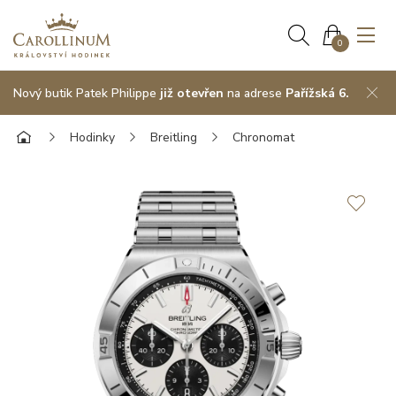
0
Nový butik Patek Philippe
již otevřen
na adrese
Pařížská 6.
Hodinky
Breitling
Chronomat