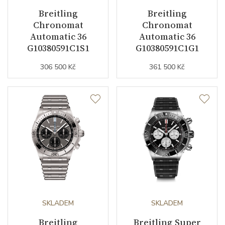
Číselník
Breitling
Breitling
Chronomat
Chronomat
Automatic 36
Automatic 36
Barva číselníku
černá / bílá
G10380591C1S1
G10380591C1G1
Indexy číselníku
indexy
306 500 Kč
361 500 Kč
Luminiscence
ručky / orientační bod na
lunetě / indexy
Řemínek / Spona
Materiál řemínku
nerezová ocel
Barva řemínku
stříbrná
Materiál spony
nerezová ocel
SKLADEM
SKLADEM
Breitling
Breitling Super