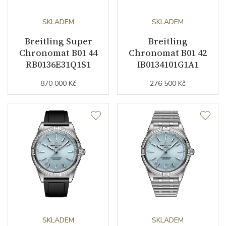
Rezerva chodu strojku
SKLADEM
70
SKLADEM
Breitling Super
Breitling
Kalibr strojku
automatický nátah
Chronomat B01 44
Chronomat B01 42
RB0136E31Q1S1
IB0134101G1A1
Kameny strojku
47
870 000 Kč
276 500 Kč
Kyvy strojku
28800
Funkce
Datumovka
ANO
Sekundová ručka
ANO
Chronograf
ANO
SKLADEM
SKLADEM