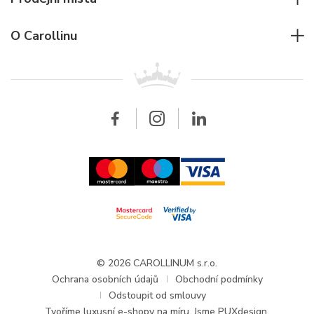
Individuální poradenství
Jaeger-LeCoultre
Rolex
Pro firmy
O Carollinu
Breitling
Patek Philippe
Pro prodejce
Kontakt
Všechny značky
Breitling
Velkoobchod
Velkoobchod
Carollinum
FAQ - Časté dotazy
O společnosti Carollinum
Hodinářský servis
Pracovní příležitosti
GDPR
Aktuality a oznámení
© 2026 CAROLLINUM s.r.o.
Ochrana osobních údajů
Obchodní podmínky
Odstoupit od smlouvy
Tvoříme
luxusní e-shopy na míru
. Jsme PUXdesign.