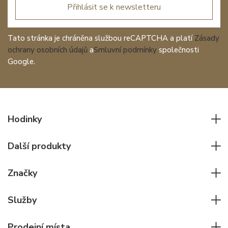
Přihlásit se k newsletteru
Tato stránka je chráněna službou reCAPTCHA a platí
Zásady
ochrany osobních údajů
a
Smluvní podmínky
společnosti
Google.
Hodinky
Všechny hodinky
Další produkty
Pánské hodinky
Psací potřeby
Dámské hodinky
Značky
Kožené zboží
Elegantní hodinky
Rolex
Ostatní doplňky
Služby
Pilotní hodinky
Patek Philippe
Hodinářský servis
Potápěčské hodinky
Cartier
Prodejní místa