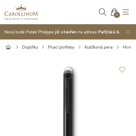
0
Nový butik Patek Philippe
již otevřen
na adrese
Pařížská 6.
Doplňky
Psací potřeby
Kuličková pera
Montbl