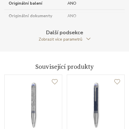
Originální balení
ANO
Originální dokumenty
ANO
Rozměry (Š x V x H)
134,5 x 13,1
Další podsekce
Zobrazit více parametrů
Typ pera
kuličkové pero
Váha (g)
31.39
Související produkty
Záruční doba
24
nepodnikatelé (měsíců)
Modelová řada
StarWalker