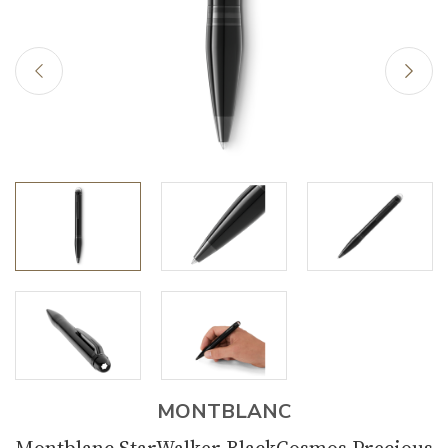
MONTBLANC
Montblanc StarWalker BlackCosmos Precious