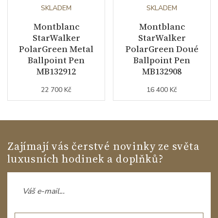
SKLADEM
SKLADEM
Montblanc
Montblanc
StarWalker
StarWalker
PolarGreen Metal
PolarGreen Doué
Ballpoint Pen
Ballpoint Pen
MB132912
MB132908
22 700 Kč
16 400 Kč
Zajímají vás čerstvé novinky ze světa
luxusních hodinek a doplňků?